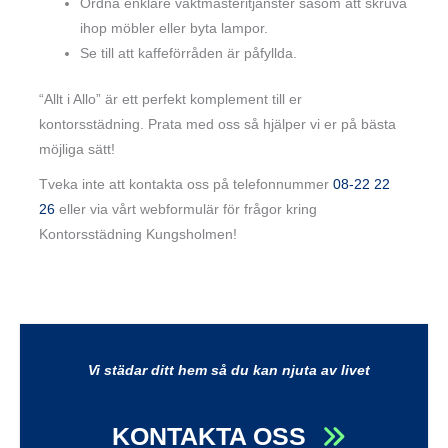
Ordna enklare vaktmästeritjänster såsom att skruva
ihop möbler eller byta lampor.
Se till att kaffeförråden är påfyllda.
“Allt i Allo” är ett perfekt komplement till er
kontorsstädning. Prata med oss så hjälper vi er på bästa
möjliga sätt!
Tveka inte att kontakta oss på telefonnummer
08-22 22
26
eller via vårt webformulär för frågor kring
Kontorsstädning Kungsholmen!
Vi städar ditt hem så du kan njuta av livet
KONTAKTA OSS