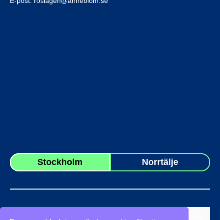
E-post:
roslagen@anneblom.se
Stockholm
Norrtälje
Sök