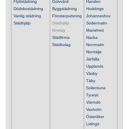
Flyttstädning
Golvvård
Handen
Dödsbostädning
Byggstädning
Huddinge
Vanlig städning
Fönsterputsning
Johanneshov
Städhjälp
Städhjälp
Södermalm
företag
Mariefred
Städfirma
Nacka
Städbolag
Norrmalm
Norrtälje
Järfälla
Upplands
Väsby
Täby
Sollentuna
Tyresö
Värmdö
Vaxholm
Österåker
Lidingö