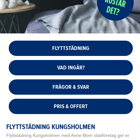
FLYTTSTÄDNING
VAD INGÅR?
FRÅGOR & SVAR
PRIS & OFFERT
FLYTTSTÄDNING KUNGSHOLMEN
Flyttstädning Kungsholmen med Anne Blom städföretag ger er