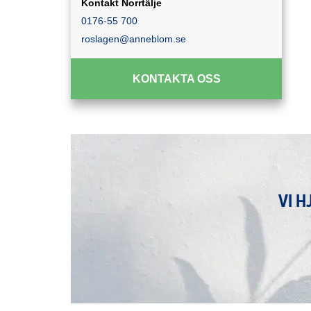
Kontakt Norrtälje
0176-55 700
roslagen@anneblom.se
KONTAKTA OSS
VI H