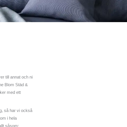
 till annat och ni
Anne Blom Städ &
ker med ett
ing, så har vi också
 om i hela
llt såsom: