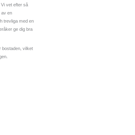
 Vi vet efter så
e av en
h trevliga med en
eråker ge dig bra
r bostaden, vilket
gen.