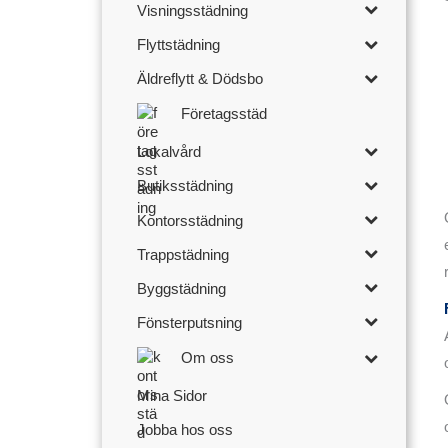
Visningsstädning
Flyttstädning
Äldreflytt & Dödsbo
Företagsstäd
Lokalvård
Butiksstädning
Kontorsstädning
Trappstädning
Byggstädning
Fönsterputsning
Om oss
Mina Sidor
Jobba hos oss