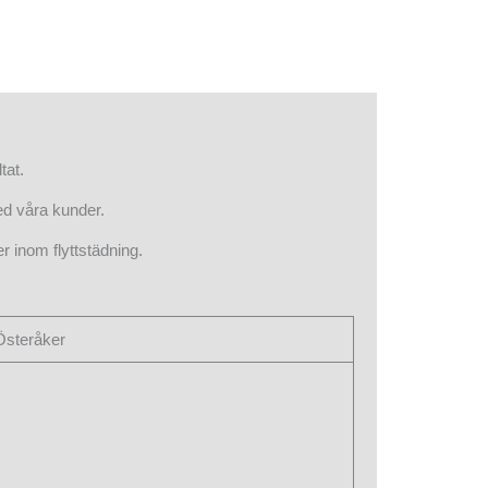
tat.
ed våra kunder.
r inom flyttstädning.
 Österåker