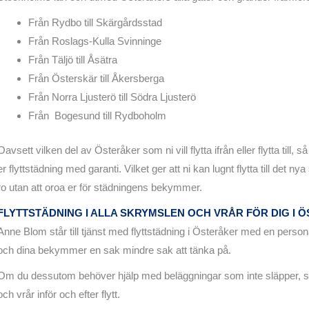
Från Rydbo till Skärgårdsstad
Från Roslags-Kulla Svinninge
Från Täljö till Åsätra
Från Österskär till Åkersberga
Från Norra Ljusterö till Södra Ljusterö
Från Bogesund till Rydboholm
Oavsett vilken del av Österåker som ni vill flytta ifrån eller flytta till, så
er flyttstädning med garanti. Vilket ger att ni kan lugnt flytta till det nya 
ro utan att oroa er för städningens bekymmer.
FLYTTSTÄDNING I ALLA SKRYMSLEN OCH VRÅR FÖR DIG I 
Anne Blom står till tjänst med flyttstädning i Österåker med en perso
och dina bekymmer en sak mindre sak att tänka på.
Om du dessutom behöver hjälp med beläggningar som inte släpper, 
och vrår inför och efter flytt.