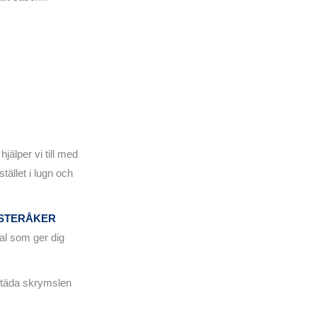
 hjälper vi till med
stället i lugn och
ÖSTERÅKER
nal som ger dig
städa skrymslen