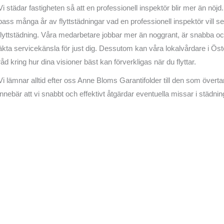
Vi städar fastigheten så att en professionell inspektör blir mer än nöjd.
pass många år av flyttstädningar vad en professionell inspektör vill s
flyttstädning. Våra medarbetare jobbar mer än noggrant, är snabba oc
äkta servicekänsla för just dig. Dessutom kan våra lokalvårdare i Öst
råd kring hur dina visioner bäst kan förverkligas när du flyttar.
Vi lämnar alltid efter oss Anne Bloms Garantifolder till den som överta
innebär att vi snabbt och effektivt åtgärdar eventuella missar i städnin