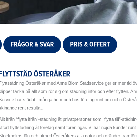
FRÅGOR & SVAR
PRIS & OFFERT
FLYTTSTÄD ÖSTERÅKER
Flyttstädning Österåk
e
r med Anne Blom Städservice ger er mer tid över
slipper tänka på allt som rör sig om städning inför och efter flytten. 
Service har städat i många hem och hos företag runt om och i Österå
skinande rent resultat.
Allt ifrån “flytta ifrån”-städning åt privatpersoner som “flytta till”-städn
utfört flyttstädning åt företag samt föreningar. Vi har nöjda kunder runt
Stockholms län och utmed Österåkers alla gator och gränder framföra