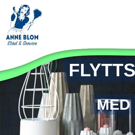
FLYTT
MED 