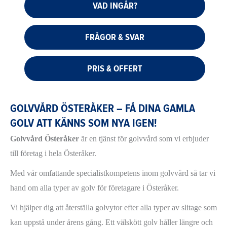
VAD INGÅR?
FRÅGOR & SVAR
PRIS & OFFERT
GOLVVÅRD ÖSTERÅKER – FÅ DINA GAMLA
GOLV ATT KÄNNS SOM NYA IGEN!
Golvvård Österåker
är en tjänst för golvvård som vi erbjuder
till företag i hela Österåker.
Med vår omfattande specialistkompetens inom golvvård så tar vi
hand om alla typer av golv för företagare i Österåker.
Vi hjälper dig att återställa golvytor efter alla typer av slitage som
kan uppstå under årens gång. Ett välskött golv håller längre och