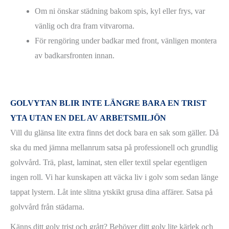
Om ni önskar städning bakom spis, kyl eller frys, var
vänlig och dra fram vitvarorna.
För rengöring under badkar med front, vänligen montera
av badkarsfronten innan.
GOLVYTAN BLIR INTE LÄNGRE BARA EN TRIST
YTA UTAN EN DEL AV ARBETSMILJÖN
Vill du glänsa lite extra finns det dock bara en sak som gäller. Då
ska du med jämna mellanrum satsa på professionell och grundlig
golvvård. Trä, plast, laminat, sten eller textil spelar egentligen
ingen roll. Vi har kunskapen att väcka liv i golv som sedan länge
tappat lystern. Låt inte slitna ytskikt grusa dina affärer. Satsa på
golvvård från städarna.
Känns ditt golv trist och grått? Behöver ditt golv lite kärlek och