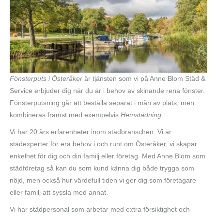
Fönsterputs i Österåker
är tjänsten som vi på Anne Blom Städ &
Service erbjuder dig när du är i behov av skinande rena fönster.
Fönsterputsning går att beställa separat i mån av plats, men
kombineras främst med exempelvis
Hemstädning
.
Vi har 20 års erfarenheter inom städbranschen. Vi är
städexperter för era behov i och runt om Österåker, vi skapar
enkelhet för dig och din familj eller företag. Med Anne Blom som
städföretag så kan du som kund känna dig både trygga som
nöjd, men också hur värdefull tiden vi ger dig som företagare
eller familj att syssla med annat.
Vi har städpersonal som arbetar med extra försiktighet och