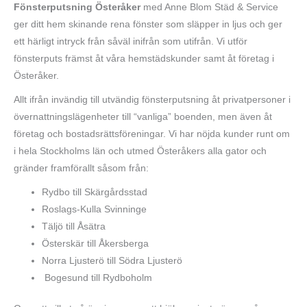
Fönsterputsning Österåker
med Anne Blom Städ & Service
ger ditt hem skinande rena fönster som släpper in ljus och ger
ett härligt intryck från såväl inifrån som utifrån. Vi utför
fönsterputs främst åt våra hemstädskunder samt åt företag i
Österåker.
Allt ifrån invändig till utvändig fönsterputsning åt privatpersoner i
övernattningslägenheter till “vanliga” boenden, men även åt
företag och bostadsrättsföreningar. Vi har nöjda kunder runt om
i hela Stockholms län och utmed Österåkers alla gator och
gränder framförallt såsom från:
Rydbo till Skärgårdsstad
Roslags-Kulla Svinninge
Täljö till Åsätra
Österskär till Åkersberga
Norra Ljusterö till Södra Ljusterö
Bogesund till Rydboholm