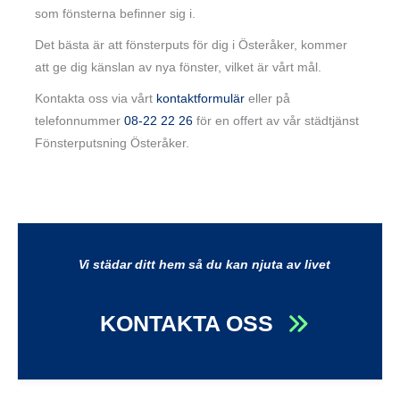
som fönsterna befinner sig i.
Det bästa är att fönsterputs för dig i Österåker, kommer
att ge dig känslan av nya fönster, vilket är vårt mål.
Kontakta oss via vårt
kontaktformulär
eller på
telefonnummer
08-22 22 26
för en offert av vår städtjänst
Fönsterputsning Österåker.
Vi städar ditt hem så du kan njuta av livet
KONTAKTA OSS