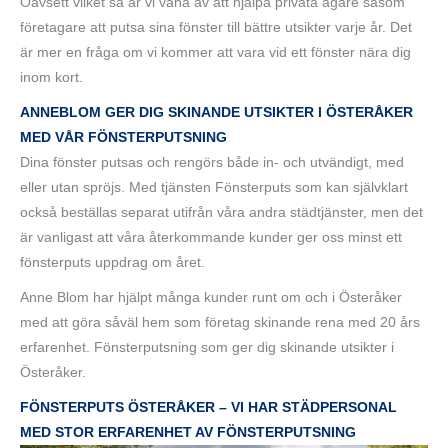
Oavsett vilket så är vi vana av att hjälpa privata ägare såsom
företagare att putsa sina fönster till bättre utsikter varje år. Det
är mer en fråga om vi kommer att vara vid ett fönster nära dig
inom kort.
ANNEBLOM GER DIG SKINANDE UTSIKTER I ÖSTERÅKER
MED VÅR FÖNSTERPUTSNING
Dina fönster putsas och rengörs både in- och utvändigt, med
eller utan spröjs. Med tjänsten Fönsterputs som kan självklart
också beställas separat utifrån våra andra städtjänster, men det
är vanligast att våra återkommande kunder ger oss minst ett
fönsterputs uppdrag om året.
Anne Blom har hjälpt många kunder runt om och i Österåker
med att göra såväl hem som företag skinande rena med 20 års
erfarenhet. Fönsterputsning som ger dig skinande utsikter i
Österåker.
FÖNSTERPUTS ÖSTERÅKER – VI HAR STÄDPERSONAL
MED STOR ERFARENHET AV FÖNSTERPUTSNING