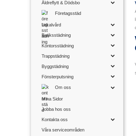
Äldreflytt & Dödsbo
Företagsstäd
Lokalvård
Butiksstädning
Kontorsstädning
Trappstädning
Byggstädning
Fönsterputsning
Om oss
Mina Sidor
Jobba hos oss
Kontakta oss
Våra serviceområden