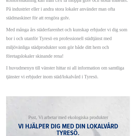
kontorsstädning kan man t.ex få moppa golv och stöda toaletter.
På industrier eller i andra stora lokaler använder man ofta
städmaskiner för att rengöra golv.
Med många års städerfarenhet och kunskap erbjuder vi dig som
bor i och utanför Tyresö en professionell städtjänst med
miljövänliga städprodukter som gör både ditt hem och
företagslokaler skinande rena!
I huvudmenyn till vänster hittar ni all information om samtliga
tjänster vi erbjuder inom städ/lokalvård i Tyresö.
Psst, Vi arbetar med ekologiska produkter
VI HJÄLPER DIG MED DIN LOKALVÅRD
TYRESÖ.