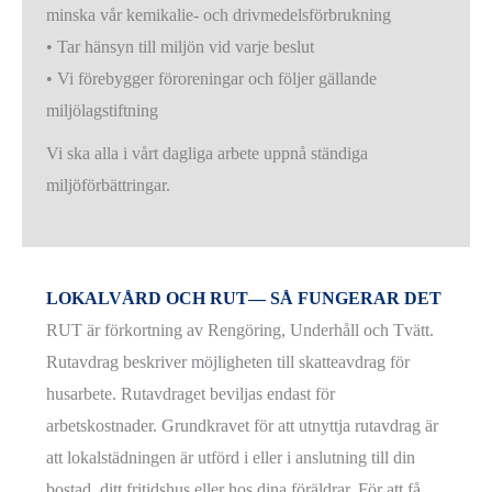
minska vår kemikalie- och drivmedelsförbrukning
• Tar hänsyn till miljön vid varje beslut
• Vi förebygger föroreningar och följer gällande
miljölagstiftning
Vi ska alla i vårt dagliga arbete uppnå ständiga
miljöförbättringar.
LOKALVÅRD OCH RUT— SÅ FUNGERAR DET
RUT är förkortning av Rengöring, Underhåll och Tvätt.
Rutavdrag beskriver möjligheten till skatteavdrag för
husarbete. Rutavdraget beviljas endast för
arbetskostnader. Grundkravet för att utnyttja rutavdrag är
att lokalstädningen är utförd i eller i anslutning till din
bostad, ditt fritidshus eller hos dina föräldrar. För att få