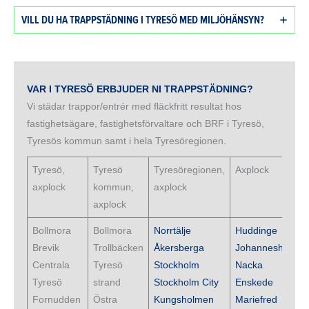
VILL DU HA TRAPPSTÄDNING I TYRESÖ MED MILJÖHÄNSYN?
VAR I TYRESÖ ERBJUDER NI TRAPPSTÄDNING?
Vi städar trappor/entrér med fläckfritt resultat hos
fastighetsägare, fastighetsförvaltare och BRF i Tyresö,
Tyresös kommun samt i hela Tyresöregionen.
Tyresö,
Tyresö
Tyresöregionen,
Axplock
axplock
kommun,
axplock
axplock
Bollmora
Bollmora
Norrtälje
Huddinge
Brevik
Trollbäcken
Åkersberga
Johanneshov
Centrala
Tyresö
Stockholm
Nacka
Tyresö
strand
Stockholm City
Enskede
Fornudden
Östra
Kungsholmen
Mariefred