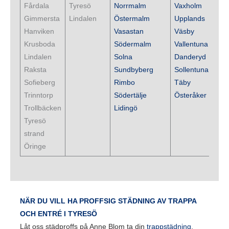
Fårdala
Tyresö
Norrmalm
Vaxholm
Gimmersta
Lindalen
Östermalm
Upplands
Hanviken
Vasastan
Väsby
Krusboda
Södermalm
Vallentuna
Lindalen
Solna
Danderyd
Raksta
Sundbyberg
Sollentuna
Sofieberg
Rimbo
Täby
Trinntorp
Södertälje
Österåker
Trollbäcken
Lidingö
Tyresö
strand
Öringe
NÄR DU VILL HA PROFFSIG STÄDNING AV TRAPPA
OCH ENTRÉ I TYRESÖ
Låt oss städproffs på Anne Blom ta din
trappstädning
.