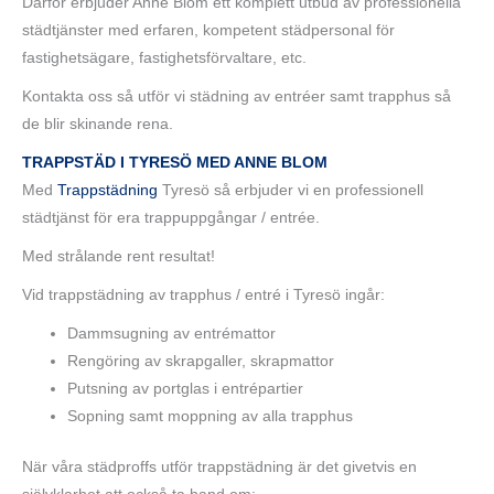
Därför erbjuder Anne Blom ett komplett utbud av professionella
städtjänster med erfaren, kompetent städpersonal för
fastighetsägare, fastighetsförvaltare, etc.
Kontakta oss så utför vi städning av entréer samt trapphus så
de blir skinande rena.
TRAPPSTÄD I TYRESÖ MED ANNE BLOM
Med
Trappstädning
Tyresö så erbjuder vi en professionell
städtjänst för era trappuppgångar / entrée.
Med strålande rent resultat!
Vid trappstädning av trapphus / entré i Tyresö ingår:
Dammsugning av entrémattor
Rengöring av skrapgaller, skrapmattor
Putsning av portglas i entrépartier
Sopning samt moppning av alla trapphus
När våra städproffs utför trappstädning är det givetvis en