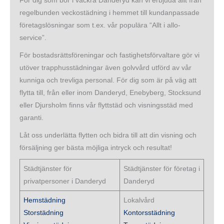
För dig som bor i vackra Danderyd kan vi erbjuda allt från
regelbunden veckostädning i hemmet till kundanpassade
företagslösningar som t.ex. vår populära “Allt i allo-
service”.
För bostadsrättsföreningar och fastighetsförvaltare gör vi
utöver trapphusstädningar även golvvård utförd av vår
kunniga och trevliga personal. För dig som är på väg att
flytta till, från eller inom Danderyd, Enebyberg, Stocksund
eller Djursholm finns vår flyttstäd och visningsstäd med
garanti.
Låt oss underlätta flytten och bidra till att din visning och
försäljning ger bästa möjliga intryck och resultat!
Städtjänster för
Städtjänster för företag i
privatpersoner i Danderyd
Danderyd
Hemstädning
Lokalvård
Storstädning
Kontorsstädning