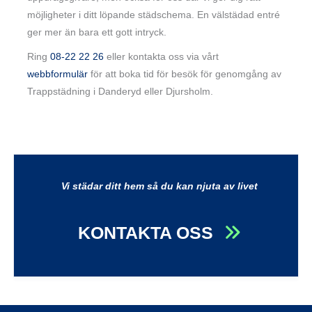
möjligheter i ditt löpande städschema. En välstädad entré
ger mer än bara ett gott intryck.
Ring
08-22 22 26
eller kontakta oss via vårt
webbformulär
för att boka tid för besök för genomgång av
Trappstädning i Danderyd eller Djursholm.
Vi städar ditt hem så du kan njuta av livet
KONTAKTA OSS