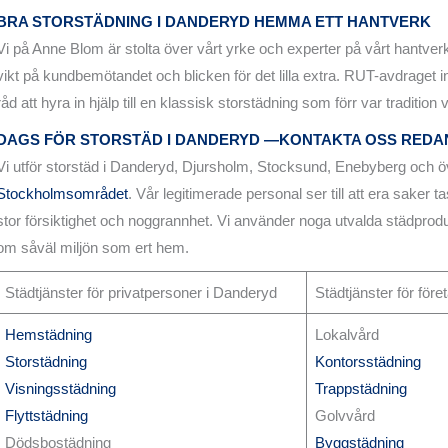
BRA
STORSTÄDNING I DANDERYD
HEMMA ETT HANTVERK
Vi på Anne Blom är stolta över vårt yrke och experter på vårt hantverk
vikt på kundbemötandet och blicken för det lilla extra. RUT-avdraget in
råd att hyra in hjälp till en klassisk storstädning som förr var tradition 
DAGS FÖR STORSTÄD I DANDERYD —KONTAKTA OSS REDAN
Vi utför storstäd i Danderyd, Djursholm, Stocksund, Enebyberg och ö
Stockholmsområdet
. Vår legitimerade personal ser till att era saker
stor försiktighet och noggrannhet. Vi använder noga utvalda städprodu
om såväl miljön som ert hem.
Städtjänster för privatpersoner i Danderyd
Städtjänster för för
Hemstädning
Lokalvård
Storstädning
Kontorsstädning
Visningsstädning
Trappstädning
Flyttstädning
Golvvård
Dödsbostädning
Byggstädning