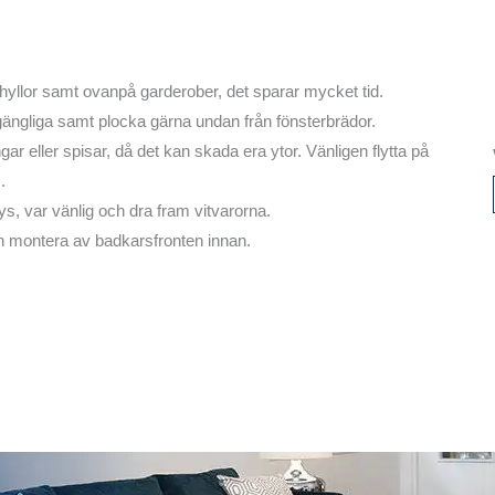
yllor samt ovanpå garderober, det sparar mycket tid.
 tillgängliga samt plocka gärna undan från fönsterbrädor.
gar eller spisar, då det kan skada era ytor. Vänligen flytta på
.
ys, var vänlig och dra fram vitvarorna.
n montera av badkarsfronten innan.