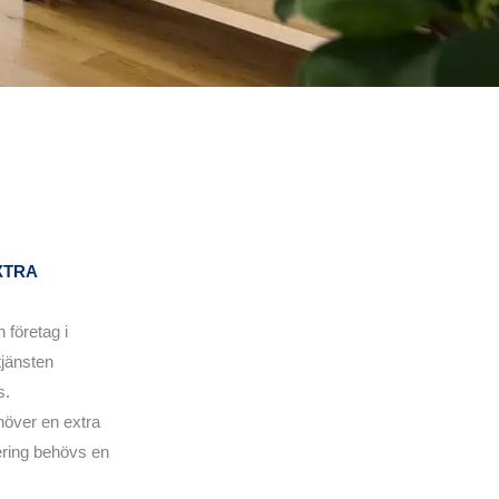
XTRA
 företag i
jänsten
s.
höver en extra
vering behövs en