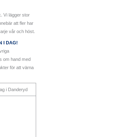
. Vi lägger stor
nebär att fler har
varje vår och höst.
 I DAG!
vriga
 tas om hand med
kter för att värna
etag i Danderyd