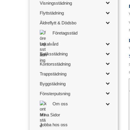
Visningsstädning
Flyttstädning
Äldreflytt & Dödsbo
Företagsstäd
Lokalvård
Butiksstädning
Kontorsstädning
Trappstädning
Byggstädning
Fönsterputsning
Om oss
Mina Sidor
Jobba hos oss