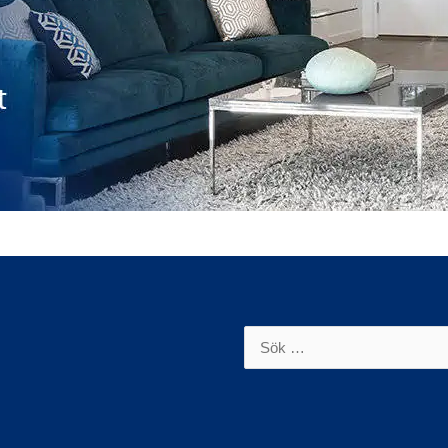
Sök
efter: