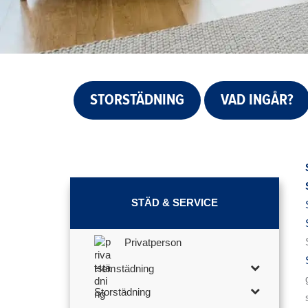
STORSTÄDNING
VAD INGÅR?
STÄD & SERVICE
Privatperson
Hemstädning
Storstädning