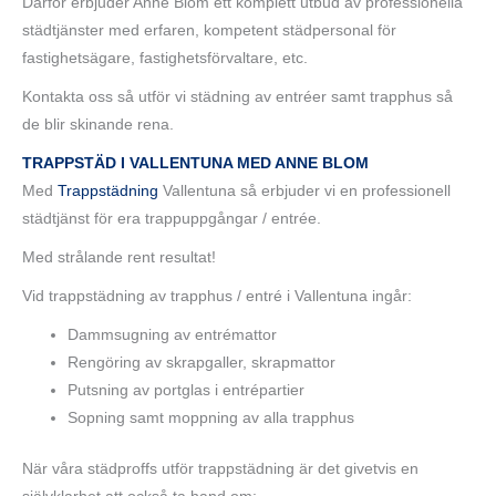
Därför erbjuder Anne Blom ett komplett utbud av professionella
städtjänster med erfaren, kompetent städpersonal för
fastighetsägare, fastighetsförvaltare, etc.
Kontakta oss så utför vi städning av entréer samt trapphus så
de blir skinande rena.
TRAPPSTÄD I VALLENTUNA MED ANNE BLOM
Med
Trappstädning
Vallentuna så erbjuder vi en professionell
städtjänst för era trappuppgångar / entrée.
Med strålande rent resultat!
Vid trappstädning av trapphus / entré i Vallentuna ingår:
Dammsugning av entrémattor
Rengöring av skrapgaller, skrapmattor
Putsning av portglas i entrépartier
Sopning samt moppning av alla trapphus
När våra städproffs utför trappstädning är det givetvis en