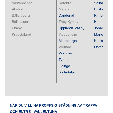
Västanberga
Rotebro
Solna
Åbyholm
Märsta
Enskede
Bällstaberg
Danderyd
Rimbo
Bällstalund
Täby Kyrkby
Huddinge
Ekeby
Upplands Väsby
Johannesh
Kragstalund
Viggbyholm
Mariefred
Åkersberga
Nacka
Värmdö
Österåker
Vaxholm
Tyresö
Lidingö
Södertälje
NÄR DU VILL HA PROFFSIG STÄDNING AV TRAPPA
OCH ENTRÉ I VALLENTUNA