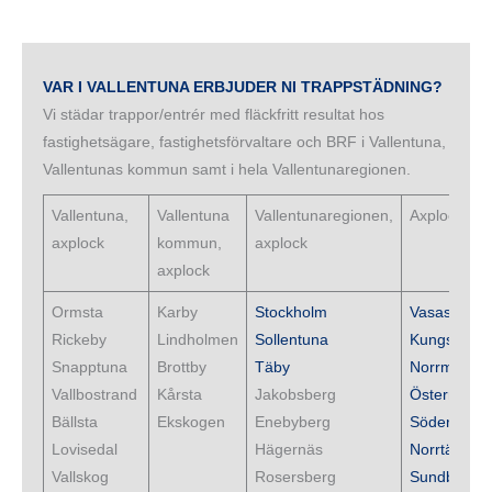
VAR I VALLENTUNA ERBJUDER NI TRAPPSTÄDNING?
Vi städar trappor/entrér med fläckfritt resultat hos
fastighetsägare, fastighetsförvaltare och BRF i Vallentuna,
Vallentunas kommun samt i hela Vallentunaregionen.
Vallentuna,
Vallentuna
Vallentunaregionen,
Axplock
axplock
kommun,
axplock
axplock
Ormsta
Karby
Stockholm
Vasastan
Rickeby
Lindholmen
Sollentuna
Kungsholm
Snapptuna
Brottby
Täby
Norrmalm
Vallbostrand
Kårsta
Jakobsberg
Östermalm
Bällsta
Ekskogen
Enebyberg
Södermalm
Lovisedal
Hägernäs
Norrtälje
Vallskog
Rosersberg
Sundbyber