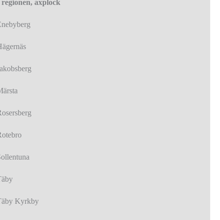
I regionen, axplock
Enebyberg
Hägernäs
Jakobsberg
Märsta
Rosersberg
Rotebro
Sollentuna
Täby
Täby Kyrkby