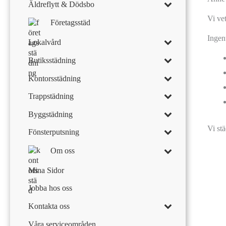
Äldreflytt & Dödsbo
Vi ve
Företagsstäd
Ingen
Lokalvård
Butiksstädning
Kontorsstädning
Trappstädning
Byggstädning
Vi stä
Fönsterputsning
Om oss
Mina Sidor
Jobba hos oss
Kontakta oss
Våra serviceområden