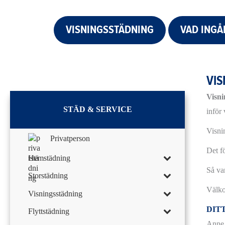
VISNINGSSTÄDNING
VAD INGÅ
VI
Visni
STÄD & SERVICE
inför
Visnin
Privatperson
Det f
Hemstädning
Så var
Storstädning
Välko
Visningsstädning
DIT
Flyttstädning
Anne 