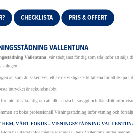
R?
CHECKLISTA
PRIS & OFFERT
SNINGSSTÄDNING VALLENTUNA
ngsstädning Vallentuna
, vår städtjänst för dig som står inför att sälj
 visningen.
gen är, som du säkert vet, ett av de viktigaste tillfällena för att skapa in
örsta intrycket är sekundsnabbt.
för inte försäkra dig om att allt är fräsch, snyggt och fläckfritt inför vi
mmen att boka professionell Visningsstädning inför visning och försä
T HEM, VÅRT FOKUS – VISNINGSSTÄDNING VALLENTUN
Blom har städat inför många visningar i hela Vallentuna under mer än 20