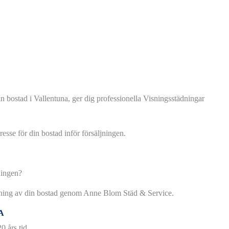
a din bostad i Vallentuna, ger dig professionella Visningsstädningar
tresse för din bostad inför försäljningen.
sningen?
ljning av din bostad genom Anne Blom Städ & Service.
A
 års tid.