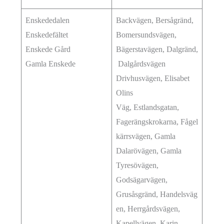
Enskededalen
Backvägen, Bersågränd,
Enskedefältet
Bomersundsvägen,
Enskede Gård
Bägerstavägen, Dalgränd,
Gamla Enskede
Dalgårdsvägen
Drivhusvägen, Elisabet
Olins
Väg, Estlandsgatan,
Fagerängskrokarna, Fågel
kärrsvägen, Gamla
Dalarövägen, Gamla
Tyresövägen,
Godsägarvägen,
Grusåsgränd, Handelsväg
en, Herrgårdsvägen,
Kapellvägen, Karin