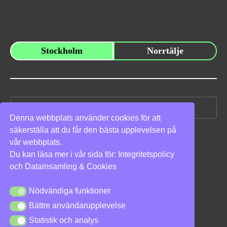
Stockholm
Norrtälje
Sök
efter:
Denna webbplats använder cookies för att
säkerställa att du får den bästa upplevelsen på
Vi stöder
vår webbplats.
Du kan läsa mer i vår sida för:
Integritetspolicy
och
Datainsamling & Cookies
Nödvändiga funktioner
Nödvändiga funktioner
Bättre användarupplevelse
Bättre användarupplevelse
Integritetspolicy
|
Cookies
Statistik och analys
Statistik och analys