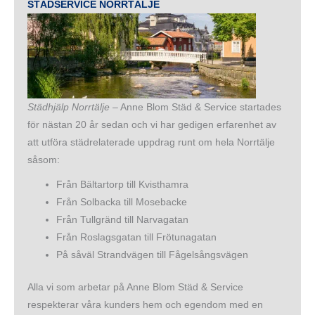
STÄDSERVICE NORRTÄLJE
Städhjälp Norrtälje
– Anne Blom Städ & Service startades
för nästan 20 år sedan och vi har gedigen erfarenhet av
att utföra städrelaterade uppdrag runt om hela Norrtälje
såsom:
Från Bältartorp till Kvisthamra
Från Solbacka till Mosebacke
Från Tullgränd till Narvagatan
Från Roslagsgatan till Frötunagatan
På såväl Strandvägen till Fågelsångsvägen
Alla vi som arbetar på Anne Blom Städ & Service
respekterar våra kunders hem och egendom med en