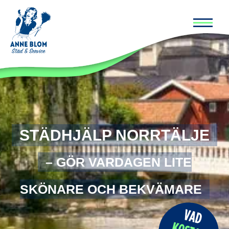
Huvud
STÄDHJÄLP NORRTÄLJE
– GÖR VARDAGEN LITE
SKÖNARE OCH BEKVÄMARE