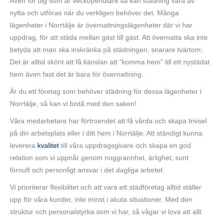
Även för dig som är veckopendlare så kan städning vara av
nytta och utföras när du verkligen behöver det. Många
lägenheter i Norrtälje är övernattningslägenheter där vi har
uppdrag, för att städa mellan gäst till gäst. Att övernatta ska inte
betyda att man ska inskränka på städningen, snarare tvärtom:
Det är alltid skönt att få känslan att “komma hem” till ett nystädat
hem även fast det är bara för övernattning.
Är du ett företag som behöver städning för dessa lägenheter i
Norrtälje, så kan vi bistå med den saken!
Våra medarbetare har förtroendet att få vårda och skapa trivsel
på din arbetsplats eller i ditt hem i Norrtälje. Att ständigt kunna
leverera
kvalitet
till våra uppdragsgivare och skapa en god
relation som vi uppnår genom noggrannhet, ärlighet, sunt
förnuft och personligt ansvar i det dagliga arbetet.
Vi prioriterar flexibilitet och att vara ett städföretag alltid ställer
upp för våra kunder, inte minst i akuta situationer. Med den
struktur och personalstyrka som vi har, så vågar vi lova att allt