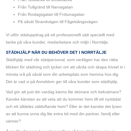
Från Tullgränd till Narvagatan
Från Roslagsgatan till Frötunagatan
På såväl Strandvägen till Fågelsångsvägen
Vi utför städuppdrag på ett professionellt sätt speciellt med
tanke på våra kunder, medarbetare och miljö i Norrtälje.
STÄDHJÄLP NÄR DU BEHÖVER DET I NORRTÄLJE
Städhjälp med vår städpersonal, som verkligen har den rätta
blicken för städning och tycker om att vårda och skapa trivsel in i
minsta vrå på såväl som din arbetsplats som hemma hos dig.
Det är vad vi på Anneblom ger till våra kunder som städhjälp.
Vad gör att just din vardag känns lite skönare och bekvämare?
Kanske känslan av att veta att du kommer hem till ett nystädat
och ett alldeles väldoftande hem? Eller är det kanske det lyxen
av att kunna unna dig lite extra tid med din partner, familj eller
vänner?