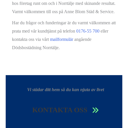
hos företag runt om och i Norrtälje med skinande resultat.
Varmt välkommen till oss på Anne Blom Städ & Service.
Har du frågor och funderingar är du varmt välkommen att
prata med vår kundtjänst på telefon
0176-55 700
eller
kontakta oss via vårt
mailformulär
angående
Dödsbostädning Norrtälje.
Vi städar ditt hem så du kan njuta av livet
KONTAKTA OSS