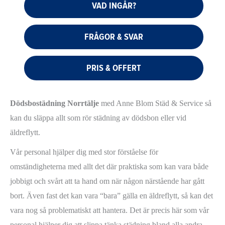
VAD INGÅR?
FRÅGOR & SVAR
PRIS & OFFERT
Dödsbostädning Norrtälje
med Anne Blom Städ & Service så
kan du släppa allt som rör städning av dödsbon eller vid
äldreflytt.
Vår personal hjälper dig med stor förståelse för
omständigheterna med allt det där praktiska som kan vara både
jobbigt och svårt att ta hand om när någon närstående har gått
bort. Även fast det kan vara “bara” gälla en äldreflytt, så kan det
vara nog så problematiskt att hantera. Det är precis här som vår
personal hjälper dig att slippa tänka städning bland alla andra