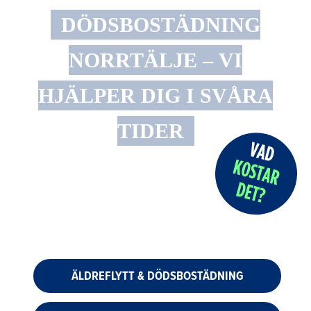
DÖDSBOSTÄDNING
NORRTÄLJE – VI
HJÄLPER DIG I SVÅRA
TIDER
ÄLDREFLYTT & DÖDSBOSTÄDNING