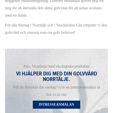
noggrann maskinrengöring. Därefter behandlas golvet steg för
steg för att återställa den slitna golvytan för att sedan avslutas
med en finish.
För alla företag i Norrtälje och i Stockholms Län erbjuder vi den
golvvård och omsorg som era golv behöver!
Psst, Vi arbetar med ekologiska produkter
VI HJÄLPER DIG MED DIN GOLVVÅRD
NORRTÄLJE.
Vill du förenkla din vardag? Gör en intresseanmälan så
hör vi av oss
INTRESSEANMÄLAN