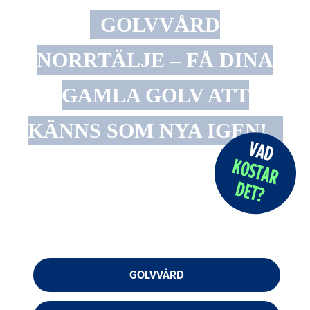
GOLVVÅRD
NORRTÄLJE – FÅ DINA
GAMLA GOLV ATT
KÄNNS SOM NYA IGEN!
GOLVVÅRD