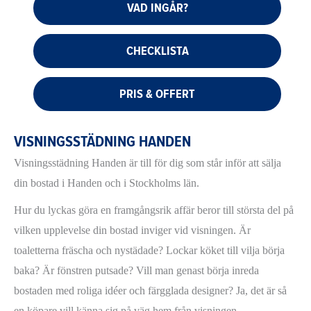
VAD INGÅR?
CHECKLISTA
PRIS & OFFERT
VISNINGSSTÄDNING HANDEN
Visningsstädning Handen är till för dig som står inför att sälja
din bostad i Handen och i Stockholms län.
Hur du lyckas göra en framgångsrik affär beror till största del på
vilken upplevelse din bostad inviger vid visningen. Är
toaletterna fräscha och nystädade? Lockar köket till vilja börja
baka? Är fönstren putsade? Vill man genast börja inreda
bostaden med roliga idéer och färgglada designer? Ja, det är så
en köpare vill känna sig på väg hem från visningen.