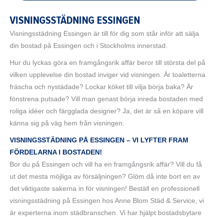
VISNINGSSTÄDNING ESSINGEN
Visningsstädning Essingen är till för dig som står inför att sälja
din bostad på Essingen och i Stockholms innerstad.
Hur du lyckas göra en framgångsrik affär beror till största del på
vilken upplevelse din bostad inviger vid visningen. Är toaletterna
fräscha och nystädade? Lockar köket till vilja börja baka? Är
fönstrena putsade? Vill man genast börja inreda bostaden med
roliga idéer och färgglada designer? Ja, det är så en köpare vill
känna sig på väg hem från visningen.
VISNINGSSTÄDNING PÅ ESSINGEN – VI LYFTER FRAM
FÖRDELARNA I BOSTADEN!
Bor du på Essingen och vill ha en framgångsrik affär? Vill du få
ut det mesta möjliga av försäljningen? Glöm då inte bort en av
det viktigaste sakerna in för visningen! Beställ en professionell
visningsstädning på Essingen hos Anne Blom Städ & Service, vi
är experterna inom städbranschen. Vi har hjälpt bostadsbytare