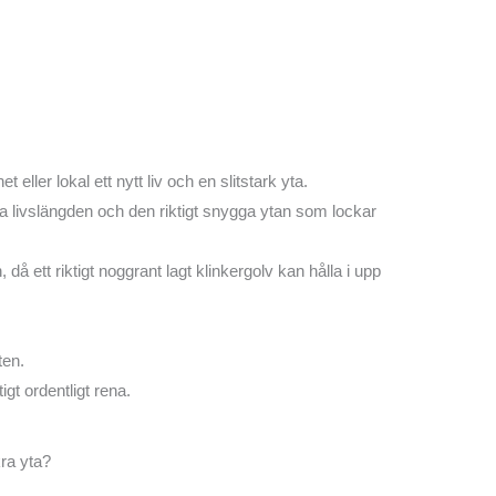
t eller lokal ett nytt liv och en slitstark yta.
ga livslängden och den riktigt snygga ytan som lockar
då ett riktigt noggrant lagt klinkergolv kan hålla i upp
ten.
igt ordentligt rena.
kra yta?