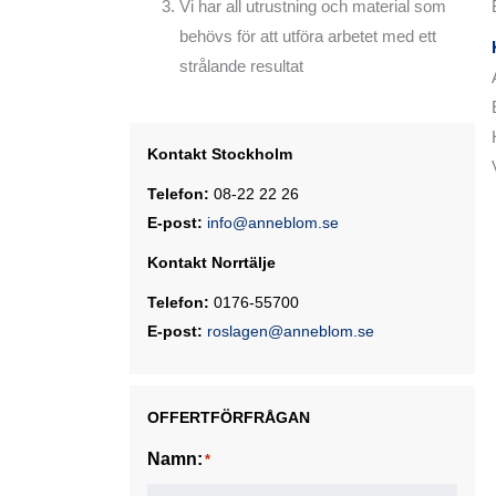
Vi har all utrustning och material som
STENGOLV
behövs för att utföra arbetet med ett
strålande resultat
TERRAZZOGOLV
TEXTILA GOLV
Kontakt Stockholm
TRÄGOLV
Telefon:
08-22 22 26
OLJA OCH VAXA GOLV
E-post:
info@anneblom.se
Kontakt Norrtälje
Telefon:
0176-55700
E-post:
roslagen@anneblom.se
OFFERTFÖRFRÅGAN
Namn:
*