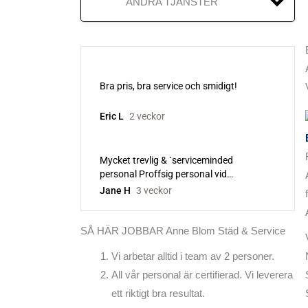
ANDRA TJÄNSTER
BETONGGOLV
EPOXIGOLV
GOLVBEHANDLING
GOLVBONING
GOLVSLIPNING
HELTÄCKNINGSMATTA
KLINKERGOLV
SÅ HÄR JOBBAR Anne Blom Städ & Service
LACKA GOLV
Vi arbetar alltid i team av 2 personer.
LINOLEUMGOLV
All vår personal är certifierad. Vi leverera
ett riktigt bra resultat.
PARKETTGOLV