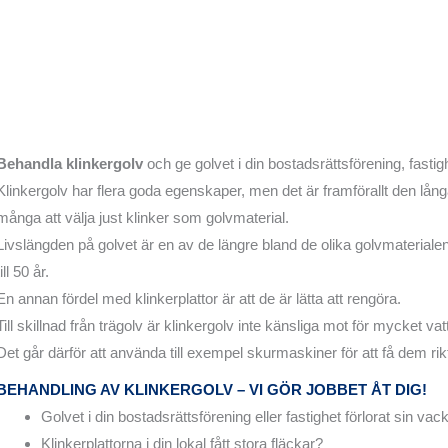
Behandla klinkergolv
och ge golvet i din bostadsrättsförening, fastighe
Klinkergolv har flera goda egenskaper, men det är framförallt den lån
många att välja just klinker som golvmaterial.
Livslängden på golvet är en av de längre bland de olika golvmaterialen, 
till 50 år.
En annan fördel med klinkerplattor är att de är lätta att rengöra.
Till skillnad från trägolv är klinkergolv inte känsliga mot för mycket vat
Det går därför att använda till exempel skurmaskiner för att få dem rikt
BEHANDLING AV KLINKERGOLV – VI GÖR JOBBET ÅT DIG!
Golvet i din bostadsrättsförening eller fastighet förlorat sin vac
Klinkerplattorna i din lokal fått stora fläckar?