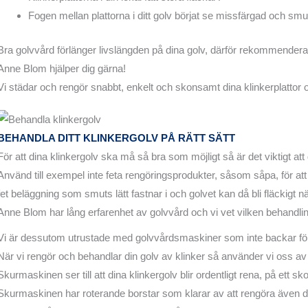
Fogen mellan plattorna i ditt golv börjat se missfärgad och smu
Bra golvvård förlänger livslängden på dina golv, därför rekommenderar 
Anne Blom hjälper dig gärna!
Vi städar och rengör snabbt, enkelt och skonsamt dina klinkerplattor o
BEHANDLA DITT KLINKERGOLV PÅ RÄTT SÄTT
För att dina klinkergolv ska må så bra som möjligt så är det viktigt att
Använd till exempel inte feta rengöringsprodukter, såsom såpa, för at
fet beläggning som smuts lätt fastnar i och golvet kan då bli fläckigt n
Anne Blom har lång erfarenhet av golvvård och vi vet vilken behandlin
Vi är dessutom utrustade med golvvårdsmaskiner som inte backar fö
När vi rengör och behandlar din golv av klinker så använder vi oss a
Skurmaskinen ser till att dina klinkergolv blir ordentligt rena, på ett sk
Skurmaskinen har roterande borstar som klarar av att rengöra även 