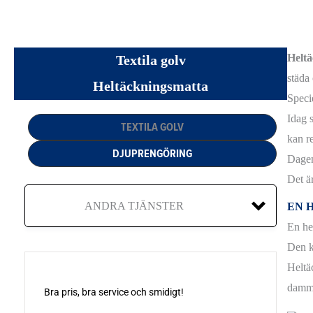
Helt
Textila golv
städa
Heltäckningsmatta
Speci
Idag 
TEXTILA GOLV
kan r
DJUPRENGÖRING
Dagen
Det är
ANDRA TJÄNSTER
EN 
En hel
Den k
Heltä
BETONGGOLV
dammk
EPOXIGOLV