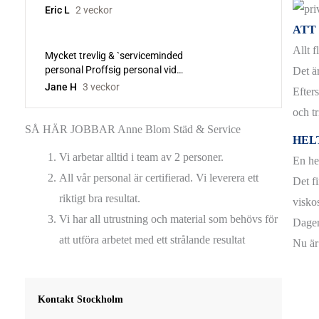
GOLVBEHANDLING
ATT
GOLVBONING
Allt 
GOLVSLIPNING
Det är
Efter
HELTÄCKNINGSMATTA
och t
KLINKERGOLV
SÅ HÄR JOBBAR Anne Blom Städ & Service
HEL
LACKA GOLV
Vi arbetar alltid i team av 2 personer.
En he
LINOLEUMGOLV
All vår personal är certifierad. Vi leverera ett
Det fi
riktigt bra resultat.
PARKETTGOLV
viskos
Vi har all utrustning och material som behövs för
Dagen
STENGOLV
att utföra arbetet med ett strålande resultat
Nu är
TERRAZZOGOLV
TEXTILA GOLV
Kontakt Stockholm
TRÄGOLV