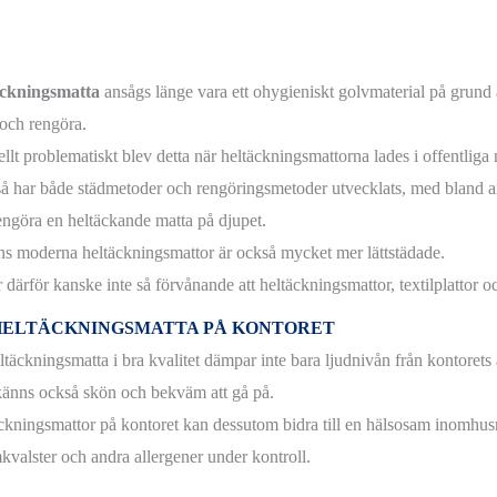
äckningsmatta
ansågs länge vara ett ohygieniskt golvmaterial på grund av
 och rengöra.
ellt problematiskt blev detta när heltäckningsmattorna lades i offentliga
så har både städmetoder och rengöringsmetoder utvecklats, med bland a
engöra en heltäckande matta på djupet.
s moderna heltäckningsmattor är också mycket mer lättstädade.
 därför kanske inte så förvånande att heltäckningsmattor, textilplattor och
HELTÄCKNINGSMATTA PÅ KONTORET
täckningsmatta i bra kvalitet dämpar inte bara ljudnivån från kontorets a
änns också skön och bekväm att gå på.
ckningsmattor på kontoret kan dessutom bidra till en hälsosam inomhusmi
valster och andra allergener under kontroll.