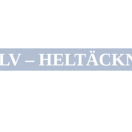
LV – HELTÄC