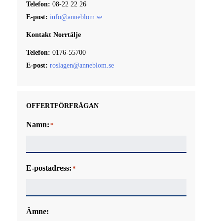
Telefon:
08-22 22 26
OLJA OCH VAXA GOLV
E-post:
info@anneblom.se
Kontakt Norrtälje
Telefon:
0176-55700
E-post:
roslagen@anneblom.se
OFFERTFÖRFRÅGAN
Namn:
*
E-postadress:
*
Ämne: