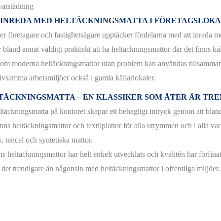
 INREDA MED HELTÄCKNINGSMATTA I FÖRETAGSLOK
fler företagare och fastighetsägare upptäcker fördelarna med att inreda m
 bland annat väldigt praktiskt att ha heltäckningsmattor där det finns kall
som moderna heltäckningsmattor utan problem kan användas tillsamman
rivsamma arbetsmiljöer också i gamla källarlokaler.
TÄCKNINGSMATTA – EN KLASSIKER SOM ÅTER ÄR TRE
ltäckningsmatta på kontoret skapar ett behagligt intryck genom att bla
nns heltäckningsmattor och textilplattor för alla utrymmen och i alla vari
, tencel och syntetiska mattor.
s heltäckningsmattor har helt enkelt utvecklats och kvalitén har förfinat
 det trendigare än någonsin med heltäckningsmattor i offentliga miljöer.