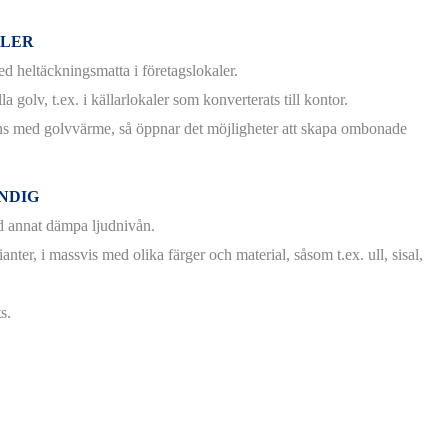
ALER
ed heltäckningsmatta i företagslokaler.
a golv, t.ex. i källarlokaler som konverterats till kontor.
s med golvvärme, så öppnar det möjligheter att skapa ombonade
NDIG
nd annat dämpa ljudnivån.
anter, i massvis med olika färger och material, såsom t.ex. ull, sisal,
s.