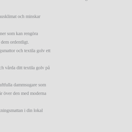
mhusklimat och minskar
ner som kan rengöra
 dem ordentligt.
gsmattor och textila golv ett
 vårda ditt textila golv på
raftfulla dammsugare som
går över den med moderna
kningsmattan i din lokal