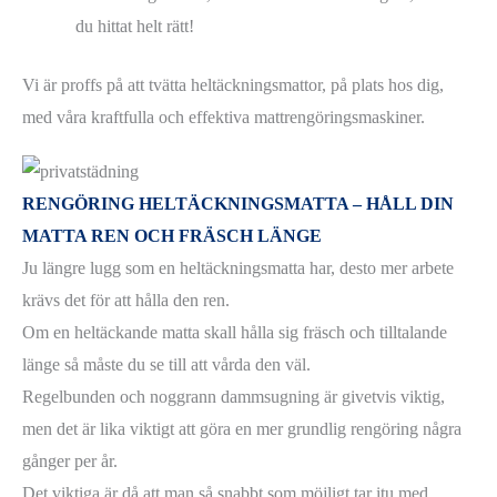
du hittat helt rätt!
Vi är proffs på att tvätta heltäckningsmattor, på plats hos dig,
med våra kraftfulla och effektiva mattrengöringsmaskiner.
RENGÖRING HELTÄCKNINGSMATTA – HÅLL DIN
MATTA REN OCH FRÄSCH LÄNGE
Ju längre lugg som en heltäckningsmatta har, desto mer arbete
krävs det för att hålla den ren.
Om en heltäckande matta skall hålla sig fräsch och tilltalande
länge så måste du se till att vårda den väl.
Regelbunden och noggrann dammsugning är givetvis viktig,
men det är lika viktigt att göra en mer grundlig rengöring några
gånger per år.
Det viktiga är då att man så snabbt som möjligt tar itu med