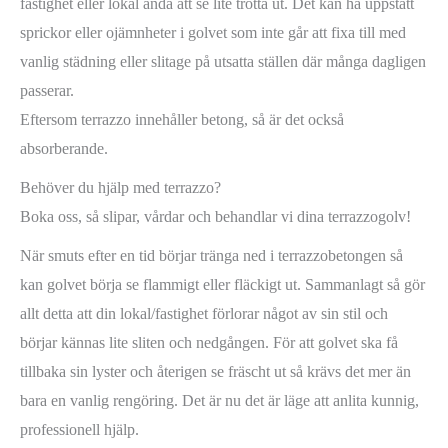
fastighet eller lokal ändå att se lite trötta ut. Det kan ha uppstått
sprickor eller ojämnheter i golvet som inte går att fixa till med
vanlig städning eller slitage på utsatta ställen där många dagligen
passerar.
Eftersom terrazzo innehåller betong, så är det också
absorberande.
Behöver du hjälp med terrazzo?
Boka oss, så slipar, vårdar och behandlar vi dina terrazzogolv!
När smuts efter en tid börjar tränga ned i terrazzobetongen så
kan golvet börja se flammigt eller fläckigt ut. Sammanlagt så gör
allt detta att din lokal/fastighet förlorar något av sin stil och
börjar kännas lite sliten och nedgången. För att golvet ska få
tillbaka sin lyster och återigen se fräscht ut så krävs det mer än
bara en vanlig rengöring. Det är nu det är läge att anlita kunnig,
professionell hjälp.