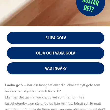
SLIPA GOLV
OLJA OCH VAXA GOLV
VAD INGÅR?
Lacka golv
– har din fastighet eller din lokal ett nytt golv som
behöver en skyddande och fin lack?
Eller har det gamla, vackra golvet som har funnits i
fastigheten/lokalen så länge du kan minnas, börjat se lite matt
och trött ut efter alla de fötter och skor som gått omkring på det?