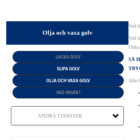
Vad i
Olja och vaxa golv
Vad so
Olika 
LACKA GOLV
SÅ 
SLIPA GOLV
TRY
OLJA OCH VAXA GOLV
Alla 
VAD INGÅR?
ANDRA TJÄNSTER