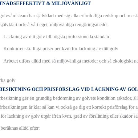
TNADSEFFEKTIVT & MILJÖVÄNLIGT
golvvårdsteam har självklart med sig alla erforderliga redskap och maski
självklart också vårt eget, miljövänliga rengöringsmedel.
Lackning av ditt golv till högsta professionella standard
Konkurrenskraftiga priser per kvm för lackning av ditt golv
Arbetet utförs alltid med så miljövänliga metoder och så ekologiskt 
BESIKTNING OCH PRISFÖRSLAG VID LACKNING AV GO
rbesiktning ger en grundlig bedömning av golvets kondition (skador, slit
rbesiktningen är klar så kan vi också ge dig ett korrekt prisförslag för at
 för lackning av golv utgår ifrån kvm, grad av förslitning eller skador sa
 beräknas alltid efter: