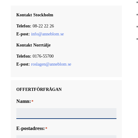
TEXTILA GOLV
Kontakt Stockholm
TRÄGOLV
Telefon:
08-22 22 26
OLJA OCH VAXA GOLV
E-post:
info@anneblom.se
Kontakt Norrtälje
Telefon:
0176-55700
E-post:
roslagen@anneblom.se
OFFERTFÖRFRÅGAN
Namn:
*
E-postadress:
*