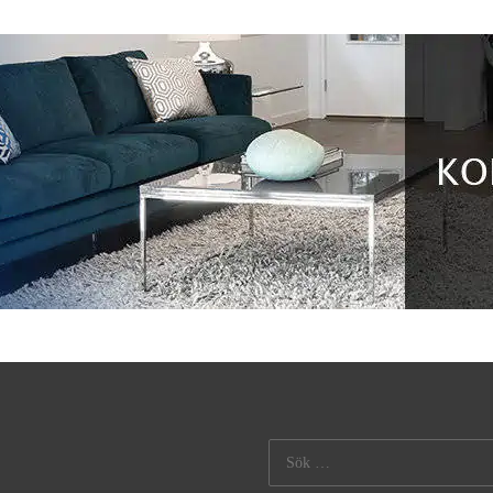
Sök
efter: