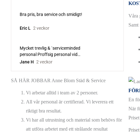
KOS
BETONGGOLV
Våra 
EPOXIGOLV
Samt 
GOLVBEHANDLING
GOLVBONING
GOLVSLIPNING
HELTÄCKNINGSMATTA
KLINKERGOLV
SÅ HÄR JOBBAR Anne Blom Städ & Service
LACKA GOLV
FÖR
Vi arbetar alltid i team av 2 personer.
En fö
LINOLEUMGOLV
All vår personal är certifierad. Vi leverera ett
När fö
riktigt bra resultat.
PARKETTGOLV
Priset
Vi har all utrustning och material som behövs för
STENGOLV
att utföra arbetet med ett strålande resultat
Priset
TERRAZZOGOLV