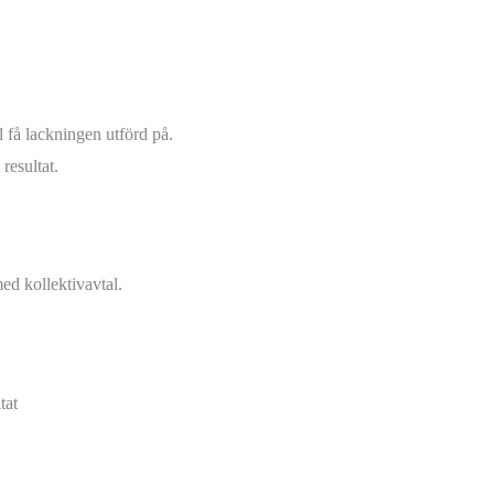
l få lackningen utförd på.
resultat.
med kollektivavtal.
tat