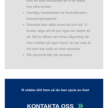
som ett stort förtroende att vi får städa
hos våra kunder
Samtliga medarbetare är kontrollerade i
belastningsregistret
Golvvård sker alltid minst två och två. Vi
brukar säga att två par ögon ser bättre än
ett. Det är lättare att missa någonting när
man arbetar på egen hand, än när man är
två som kan kolla av med varandra
Vår personal litar på varandra
Vi städar ditt hem så du kan njuta av livet
KONTAKTA OSS