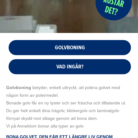
GOLVBONING
VAD INGÅR?
Golvboning
betyder, enkelt uttryckt, att polera golvet med
någon form av polermedel.
Bonade golv får en ny lyster och ser fräscha och tilltalande ut.
Du ger helt enkelt dina trägolv, klinkergolv och laminatgolv
förnyat skydd mot slitage genom att bona dem.
Vi på Anneblom bonar alla typer av golv.
BONA GOLVET, DEN FÅR ETT LÄNGRE LIV GENOM