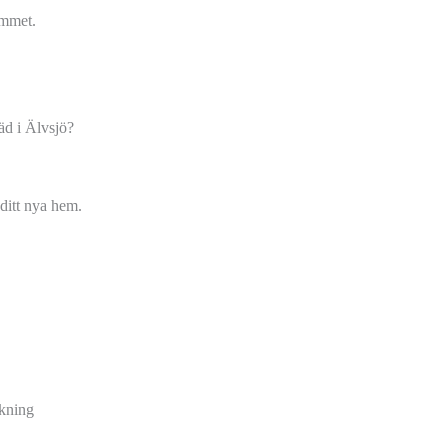
emmet.
äd i Älvsjö?
 ditt nya hem.
rkning