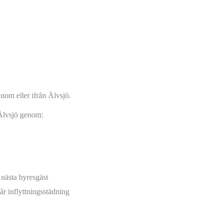
 inom eller ifrån Älvsjö.
 Älvsjö genom:
r nästa hyresgäst
vår inflyttningsstädning