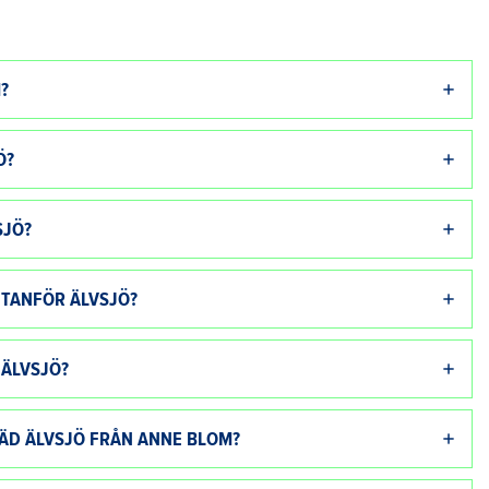
?
Ö?
SJÖ?
UTANFÖR ÄLVSJÖ?
 ÄLVSJÖ?
TÄD ÄLVSJÖ FRÅN ANNE BLOM?