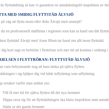
år flyttstädning så kan vi garantera en anmärkningsfri inspektion av h
TTA MED SMIDIG FLYTTSTÄD ÄLVSJÖ
 på väg att flytta inom eller ifrån Älvsjö med omnejd?
 du en professionell städfirma i regionen som kan ta hand om ditt flyttst
jänst flyttstäd Älvsjö med Anne Blom tar hand om allt inom flyttstäd.
 dig kort sagt en befrielse i flyttröran och mer tid att komma i ordning i
RIELSEN I FLYTTRÖRAN: FLYTTSTÄD ÄLVSJÖ
an vara bekymrande nog att bara tänka på själva flytten.
tädningen i sig hjälper dig vid både inflyttning som utflyttning.
ga orsaker varför man anlitar oss:
Vill få mer tid för själva flytten till det nya hemmet
Slippa oroa sig för att flyttstädningen ska klara inspektion utan anmä
Städa ur det gamla hemmet