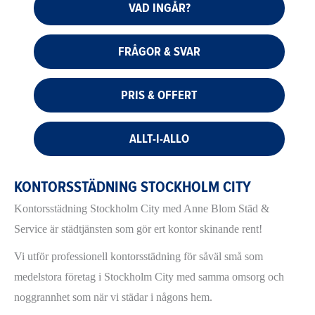
VAD INGÅR?
FRÅGOR & SVAR
PRIS & OFFERT
ALLT-I-ALLO
KONTORSSTÄDNING STOCKHOLM CITY
Kontorsstädning Stockholm City med Anne Blom Städ &
Service är städtjänsten som gör ert kontor skinande rent!
Vi utför professionell kontorsstädning för såväl små som
medelstora företag i Stockholm City med samma omsorg och
noggrannhet som när vi städar i någons hem.