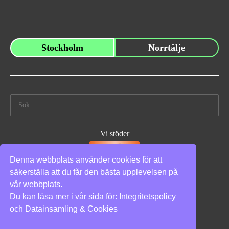
Stockholm
Norrtälje
Sök
efter:
Vi stöder
Denna webbplats använder cookies för att
säkerställa att du får den bästa upplevelsen på
vår webbplats.
Du kan läsa mer i vår sida för:
Integritetspolicy
Integritetspolicy
|
Cookies
och
Datainsamling & Cookies