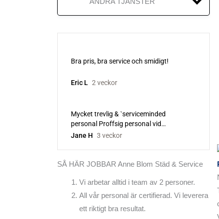
ANDRA TJÄNSTER
BETONGGOLV
EPOXIGOLV
GOLVBEHANDLING
GOLVBONING
GOLVSLIPNING
HELTÄCKNINGSMATTA
KLINKERGOLV
SÅ HÄR JOBBAR Anne Blom Städ & Service
LACKA GOLV
Vi arbetar alltid i team av 2 personer.
LINOLEUMGOLV
All vår personal är certifierad. Vi leverera
ett riktigt bra resultat.
PARKETTGOLV