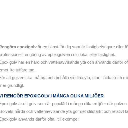
Rengöra epoxigolv
är en tjänst för dig som är fastighetsägare eller 
professionell rengöring av epoxigolven i din lokal eller fastighet.
Epoxigolv har en hård och vattenavvisande yta och används därför oft
emot lite tuffare tag.
För att golven ska må bra och behålla sin fina yta, utan fläckar och 
mer grundligt.
VI RENGÖR EPOXIGOLV I MÅNGA OLIKA MILJÖER
Epoxigolv är ett golv som är populärt i många olika miljöer där golven
Golvets hårda och vattenavvisande yta gör det slitstarkt och relativt lät
Epoxigolv används därför ofta i till exempel: