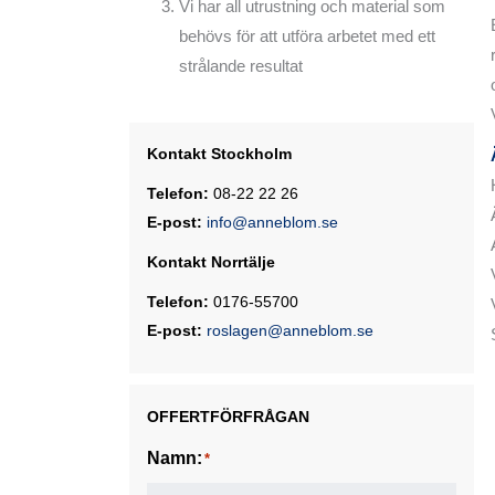
Vi har all utrustning och material som
STENGOLV
behövs för att utföra arbetet med ett
strålande resultat
TERRAZZOGOLV
TEXTILA GOLV
Kontakt Stockholm
TRÄGOLV
Telefon:
08-22 22 26
OLJA OCH VAXA GOLV
E-post:
info@anneblom.se
Kontakt Norrtälje
Telefon:
0176-55700
E-post:
roslagen@anneblom.se
OFFERTFÖRFRÅGAN
Namn:
*