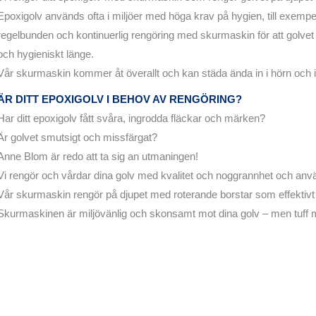
Epoxigolv används ofta i miljöer med höga krav på hygien, till exempel
regelbunden och kontinuerlig rengöring med skurmaskin för att golvet 
och hygieniskt länge.
Vår skurmaskin kommer åt överallt och kan städa ända in i hörn och i
ÄR DITT EPOXIGOLV I BEHOV AV RENGÖRING?
Har ditt epoxigolv fått svåra, ingrodda fläckar och märken?
Är golvet smutsigt och missfärgat?
Anne Blom är redo att ta sig an utmaningen!
Vi rengör och vårdar dina golv med kvalitet och noggrannhet och a
Vår skurmaskin rengör på djupet med roterande borstar som effektivt
Skurmaskinen är miljövänlig och skonsamt mot dina golv – men tuff m