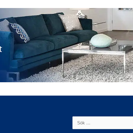
Sök
efter: