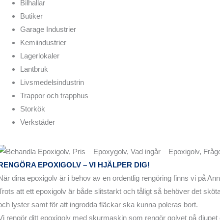
Bilhallar
Butiker
Garage Industrier
Kemiindustrier
Lagerlokaler
Lantbruk
Livsmedelsindustrin
Trappor och trapphus
Storkök
Verkstäder
RENGÖRA EPOXIGOLV – VI HJÄLPER DIG!
När dina epoxigolv är i behov av en ordentlig rengöring finns vi på Ann
Trots att ett epoxigolv är både slitstarkt och tåligt så behöver det sk
och lyster samt för att ingrodda fläckar ska kunna poleras bort.
Vi rengör ditt epoxigolv med skurmaskin som rengör golvet på djupet o