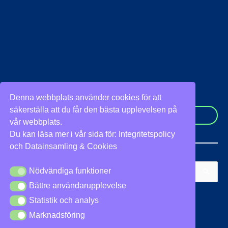
Denna webbplats använder cookies för att
säkerställa att du får den bästa upplevelsen på
Stockholm
Norrtälje
vår webbplats.
Du kan läsa mer i vår sida för:
Integritetspolicy
och
Datainsamling & Cookies
Sök
Nödvändiga funktioner
Nödvändiga funktioner
efter:
Bättre användarupplevelse
Bättre användarupplevelse
Vi stöder
Statistik och analys
Statistik och analys
Marknadsföring
Marknadsföring