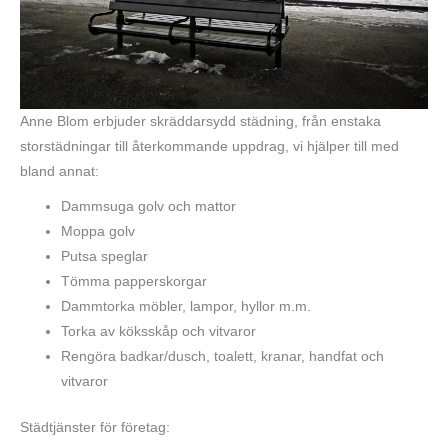
Anne Blom erbjuder skräddarsydd städning, från enstaka
storstädningar till återkommande uppdrag, vi hjälper till med
bland annat:
Dammsuga golv och mattor
Moppa golv
Putsa speglar
Tömma papperskorgar
Dammtorka möbler, lampor, hyllor m.m.
Torka av köksskåp och vitvaror
Rengöra badkar/dusch, toalett, kranar, handfat och
vitvaror
Städtjänster för företag: