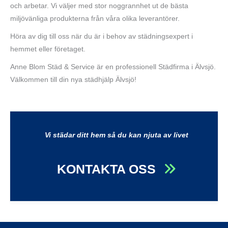
och arbetar. Vi väljer med stor noggrannhet ut de bästa
miljövänliga produkterna från våra olika leverantörer.
Höra av dig till oss när du är i behov av städningsexpert i
hemmet eller företaget.
Anne Blom Städ & Service är en professionell Städfirma i Älvsjö.
Välkommen till din nya städhjälp Älvsjö!
Vi städar ditt hem så du kan njuta av livet
KONTAKTA OSS