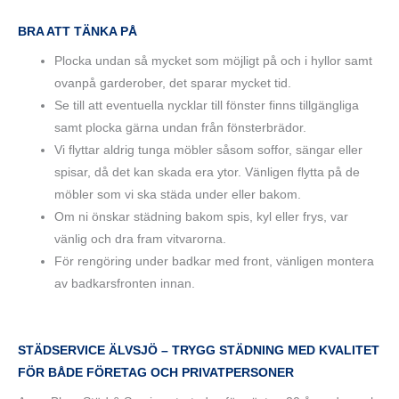
BRA ATT TÄNKA PÅ
Plocka undan så mycket som möjligt på och i hyllor samt
ovanpå garderober, det sparar mycket tid.
Se till att eventuella nycklar till fönster finns tillgängliga
samt plocka gärna undan från fönsterbrädor.
Vi flyttar aldrig tunga möbler såsom soffor, sängar eller
spisar, då det kan skada era ytor. Vänligen flytta på de
möbler som vi ska städa under eller bakom.
Om ni önskar städning bakom spis, kyl eller frys, var
vänlig och dra fram vitvarorna.
För rengöring under badkar med front, vänligen montera
av badkarsfronten innan.
STÄDSERVICE ÄLVSJÖ – TRYGG STÄDNING MED KVALITET
FÖR BÅDE FÖRETAG OCH PRIVATPERSONER