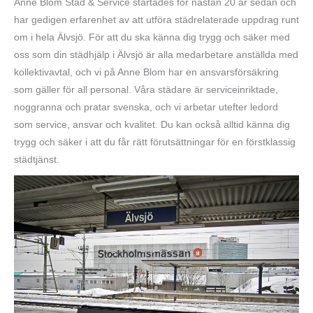
Anne Blom Städ & Service startades för nästan 20 år sedan och
har gedigen erfarenhet av att utföra städrelaterade uppdrag runt
om i hela Älvsjö. För att du ska känna dig trygg och säker med
oss som din städhjälp i Älvsjö är alla medarbetare anställda med
kollektivavtal, och vi på Anne Blom har en ansvarsförsäkring
som gäller för all personal. Våra städare är serviceinriktade,
noggranna och pratar svenska, och vi arbetar utefter ledord
som service, ansvar och kvalitet. Du kan också alltid känna dig
trygg och säker i att du får rätt förutsättningar för en förstklassig
städtjänst.