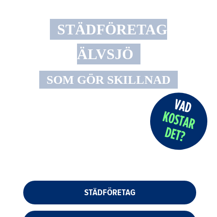
STÄDFÖRETAG
ÄLVSJÖ
SOM GÖR SKILLNAD
STÄDFÖRETAG