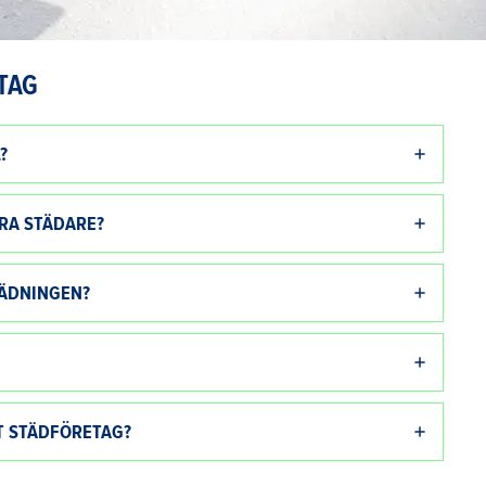
TAG
?
ERA STÄDARE?
TÄDNINGEN?
RT STÄDFÖRETAG?