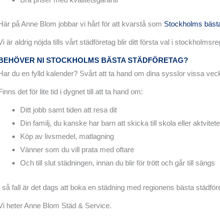
Här på Anne Blom jobbar vi hårt för att kvarstå som
Stockholms bästa
Vi är aldrig nöjda tills vårt städföretag blir ditt första val i stockholmsr
BEHÖVER NI STOCKHOLMS BÄSTA STÄDFÖRETAG?
Har du en fylld kalender? Svårt att ta hand om dina sysslor vissa vec
Finns det för lite tid i dygnet till att ta hand om:
Ditt jobb samt tiden att resa dit
Din familj, du kanske har barn att skicka till skola eller aktvitete
Köp av livsmedel, matlagning
Vänner som du vill prata med oftare
Och till slut städningen, innan du blir för trött och går till sängs
I så fall är det dags att boka en städning med regionens bästa städför
Vi heter Anne Blom Städ & Service.