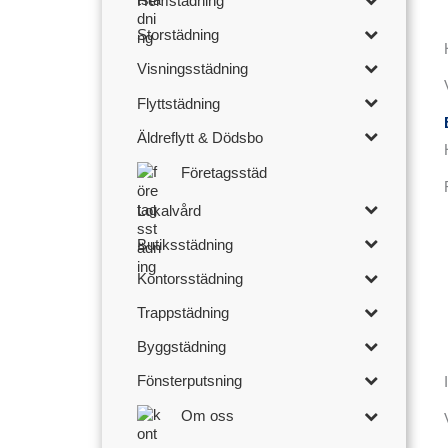
Hemstädning
Storstädning
Visningsstädning
Flyttstädning
Äldreflytt & Dödsbo
Företagsstäd
Lokalvård
Butiksstädning
Kontorsstädning
Trappstädning
Byggstädning
Fönsterputsning
Om oss