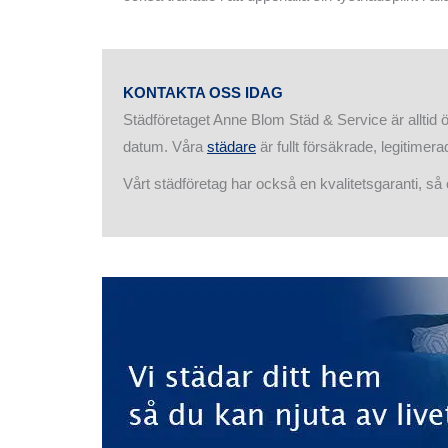
KONTAKTA OSS IDAG
Städföretaget Anne Blom Städ & Service är alltid öp
datum. Våra
städare
är fullt försäkrade, legitimer
Vårt städföretag har också en kvalitetsgaranti, så o