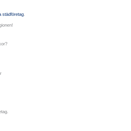
 städföretag
.
egionen!
kor?
r
etag.