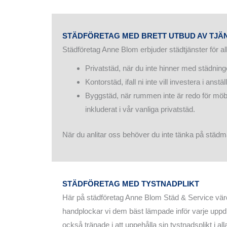
STÄDFÖRETAG MED BRETT UTBUD AV TJÄ
Städföretag Anne Blom erbjuder städtjänster för al
Privatstäd, när du inte hinner med städning
Kontorstäd, ifall ni inte vill investera i an
Byggstäd, när rummen inte är redo för möble
inkluderat i vår vanliga privatstäd.
När du anlitar oss behöver du inte tänka på städm
STÄDFÖRETAG MED TYSTNADPLIKT
Här på städföretag Anne Blom Städ & Service vär
handplockar vi dem bäst lämpade inför varje uppdrag
också tränade i att uppehålla sin tystnadsplikt i 