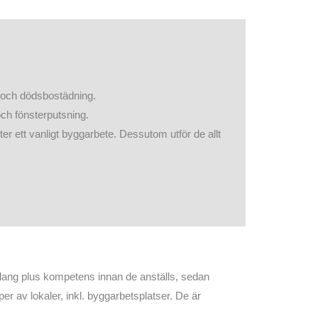
g och dödsbostädning.
 och fönsterputsning.
er ett vanligt byggarbete. Dessutom utför de allt
alang plus kompetens innan de anställs, sedan
er av lokaler, inkl. byggarbetsplatser. De är