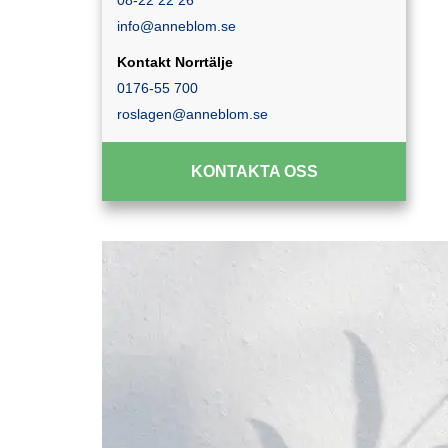
08-22 22 26
info@anneblom.se
Kontakt Norrtälje
0176-55 700
roslagen@anneblom.se
KONTAKTA OSS