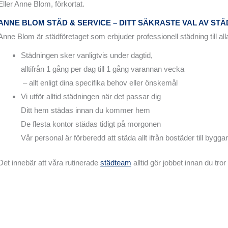
Eller Anne Blom, förkortat.
ANNE BLOM STÄD & SERVICE – DITT SÄKRASTE VAL AV ST
Anne Blom är städföretaget som erbjuder professionell städning till al
Städningen sker vanligtvis under dagtid,
alltifrån 1 gång per dag till 1 gång varannan vecka
– allt enligt dina specifika behov eller önskemål
Vi utför alltid städningen när det passar dig
Ditt hem städas innan du kommer hem
De flesta kontor städas tidigt på morgonen
Vår personal är förberedd att städa allt ifrån bostäder till bygga
Det innebär att våra rutinerade
städteam
alltid gör jobbet innan du tro