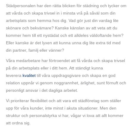
Städpersonalen har den rätta blicken för städning och tycker om
att vårda och skapa trivsel in i minsta vrå på såväl som din
arbetsplats som hemma hos dig. Vad gör just din vardag lite
skönare och bekvämare? Kanske känslan av att veta att du
kommer hem till ett nystädat och ett alldeles väldoftande hem?
Eller kanske är det lyxen att kunna unna dig lite extra tid med
din partner, familj eller vänner?
Våra medarbetare har förtroendet att få vårda och skapa trivsel
på din arbetsplats eller i ditt hem. Att ständigt kunna
leverera
kvalitet
till våra uppdragsgivare och skapa en god
relation uppnår vi genom noggrannhet, ärlighet, sunt förnuft och
personligt ansvar i det dagliga arbetet.
Vi prioriterar flexibilitet och att vara ett städföretag som ställer
upp för våra kunder, inte minst i akuta situationer. Men den
struktur och personalstyrka vi har, vågar vi lova att allt kommer
att ordna sig.