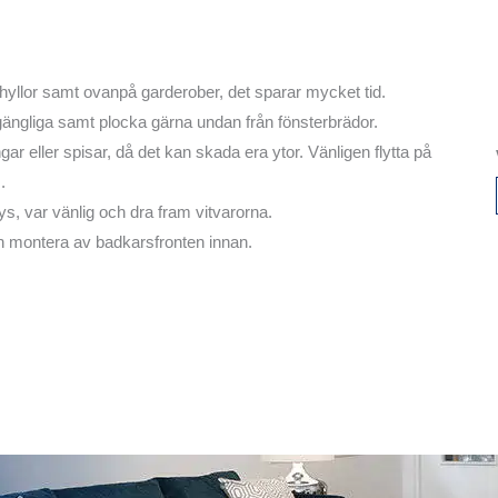
yllor samt ovanpå garderober, det sparar mycket tid.
 tillgängliga samt plocka gärna undan från fönsterbrädor.
gar eller spisar, då det kan skada era ytor. Vänligen flytta på
.
ys, var vänlig och dra fram vitvarorna.
n montera av badkarsfronten innan.