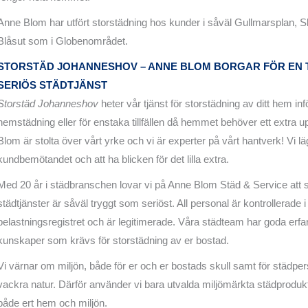
Anne Blom har utfört storstädning hos kunder i såväl Gullmarsplan, 
Blåsut som i Globenområdet.
STORSTÄD JOHANNESHOV – ANNE BLOM BORGAR FÖR EN
SERIÖS STÄDTJÄNST
Storstäd Johanneshov
heter vår tjänst för storstädning av ditt hem in
hemstädning eller för enstaka tillfällen då hemmet behöver ett extra up
Blom är stolta över vårt yrke och vi är experter på vårt hantverk! Vi lä
kundbemötandet och att ha blicken för det lilla extra.
Med 20 år i städbranschen lovar vi på Anne Blom Städ & Service att 
städtjänster är såväl tryggt som seriöst. All personal är kontrollerade i
belastningsregistret och är legitimerade. Våra städteam har goda erf
kunskaper som krävs för storstädning av er bostad.
Vi värnar om miljön, både för er och er bostads skull samt för städpe
vackra natur. Därför använder vi bara utvalda miljömärkta städprodu
både ert hem och miljön.