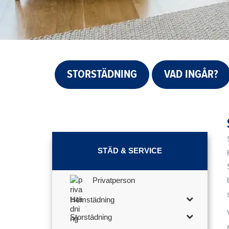
STORSTÄDNING
VAD INGÅR?
STÄD & SERVICE
Privatperson
Hemstädning
Storstädning