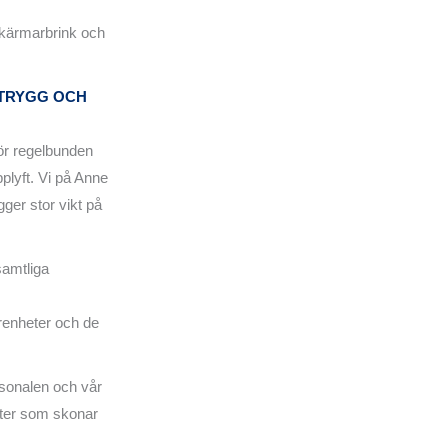
Skärmarbrink och
 TRYGG OCH
för regelbunden
plyft. Vi på Anne
gger stor vikt på
samtliga
arenheter och de
rsonalen och vår
kter som skonar