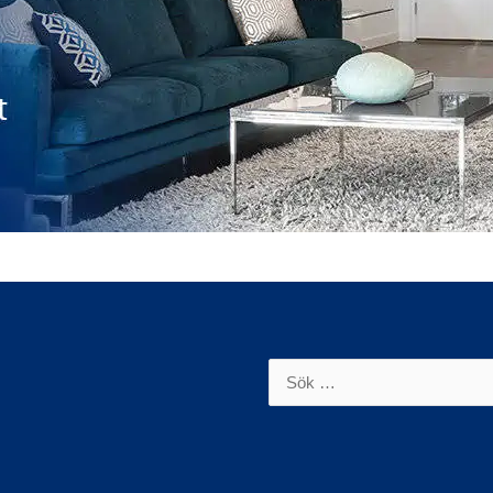
Sök
efter: