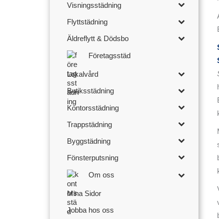
Visningsstädning
Flyttstädning
Äldreflytt & Dödsbo
Företagsstäd
Lokalvård
Butiksstädning
Kontorsstädning
Trappstädning
Byggstädning
Fönsterputsning
Om oss
Mina Sidor
Jobba hos oss