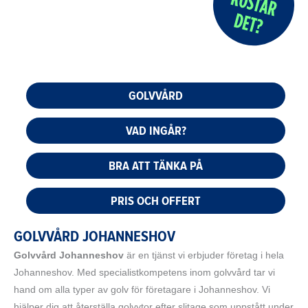
GOLVVÅRD
VAD INGÅR?
BRA ATT TÄNKA PÅ
PRIS OCH OFFERT
GOLVVÅRD JOHANNESHOV
Golvvård Johanneshov
är en tjänst vi erbjuder företag i hela
Johanneshov. Med specialistkompetens inom golvvård tar vi
hand om alla typer av golv för företagare i Johanneshov. Vi
hjälper dig att återställa golvytor efter slitage som uppstått under