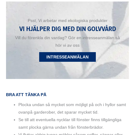
Psst, Vi arbetar med ekologiska produkter
VI HJÄLPER DIG MED DIN GOLVVÅRD
Vill du förenkla din vardag? Gör en intresseanmälan så
hör vi av oss
INTRESSEANMÄLAN
BRA ATT TÄNKA PÅ
Plocka undan så mycket som möjligt på och i hyllor samt
ovanpå garderober, det sparar mycket tid.
Se till att eventuella nycklar till fönster finns tillgängliga
samt plocka gärna undan från fönsterbrädor.
Vi flyttar aldrig tunga möbler såsom soffor, sängar eller