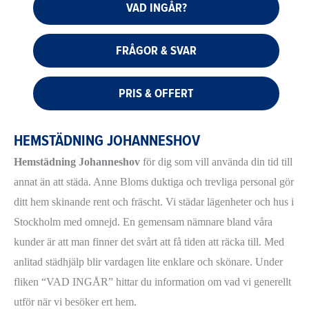
VAD INGÅR?
FRÅGOR & SVAR
PRIS & OFFERT
HEMSTÄDNING JOHANNESHOV
Hemstädning Johanneshov
för dig som vill använda din tid till
annat än att städa. Anne Bloms duktiga och trevliga personal gör
ditt hem skinande rent och fräscht. Vi städar lägenheter och hus i
Stockholm med omnejd. En gemensam nämnare bland våra
kunder är att man finner det svårt att få tiden att räcka till. Med
anlitad städhjälp blir vardagen lite enklare och skönare. Under
fliken “VAD INGÅR” hittar du information om vad vi generellt
utför när vi besöker ert hem.