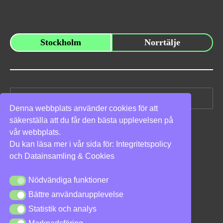
Stockholm
Norrtälje
Sök
efter:
Denna webbplats använder cookies för att
säkerställa att du får den bästa upplevelsen på
Vi stöder
vår webbplats.
Du kan läsa mer i vår sida för:
Integritetspolicy
och
Datainsamling & Cookies
Nödvändiga funktioner
Nödvändiga funktioner
Bättre användarupplevelse
Bättre användarupplevelse
Integritetspolicy
|
Cookies
Statistik och analys
Statistik och analys