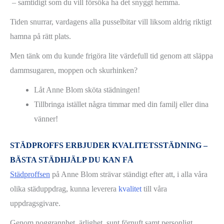
– samtidigt som du vill försöka ha det snyggt hemma.
Tiden snurrar, vardagens alla pusselbitar vill liksom aldrig riktigt
hamna på rätt plats.
Men tänk om du kunde frigöra lite värdefull tid genom att släppa
dammsugaren, moppen och skurhinken?
Låt Anne Blom sköta städningen!
Tillbringa istället några timmar med din familj eller dina
vänner!
STÄDPROFFS ERBJUDER KVALITETSSTÄDNING –
BÄSTA STÄDHJÄLP DU KAN FÅ
Städproffsen
på Anne Blom strävar ständigt efter att, i alla våra
olika städuppdrag, kunna leverera
kvalitet
till våra
uppdragsgivare.
Genom noggrannhet, ärlighet, sunt förnuft samt personligt