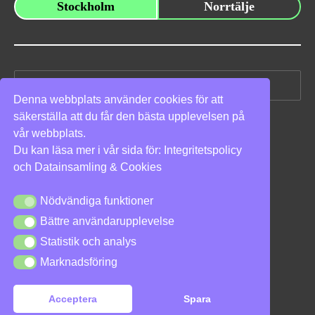
Stockholm
Norrtälje
Sök
efter:
Denna webbplats använder cookies för att
säkerställa att du får den bästa upplevelsen på
Vi stöder
vår webbplats.
Du kan läsa mer i vår sida för:
Integritetspolicy
och
Datainsamling & Cookies
Nödvändiga funktioner
Nödvändiga funktioner
Bättre användarupplevelse
Bättre användarupplevelse
Integritetspolicy
|
Cookies
Statistik och analys
Statistik och analys
Marknadsföring
Marknadsföring
Acceptera
Spara