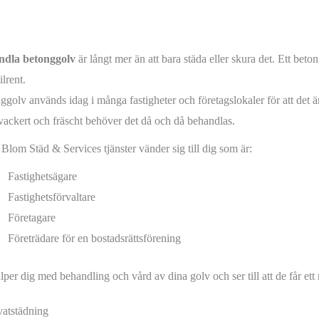
ndla betonggolv
är långt mer än att bara städa eller skura det. Ett beto
ilrent.
golv används idag i många fastigheter och företagslokaler för att det är b
vackert och fräscht behöver det då och då behandlas.
Blom Städ & Services tjänster vänder sig till dig som är:
Fastighetsägare
Fastighetsförvaltare
Företagare
Företrädare för en bostadsrättsförening
lper dig med behandling och vård av dina golv och ser till att de får ett n