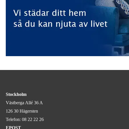
Stockholm
Västberga Allé 36 A
126 30 Hägersten
Telefon:
08 22 22 26
EPOST