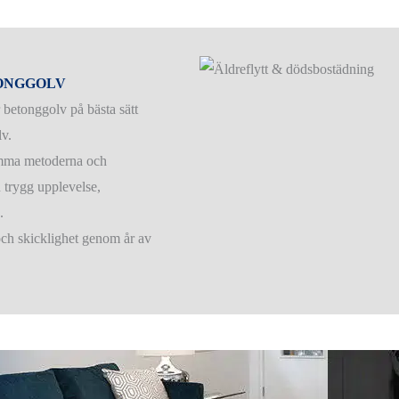
TONGGOLV
betonggolv på bästa sätt
lv.
amma metoderna och
n trygg upplevelse,
.
och skicklighet genom år av