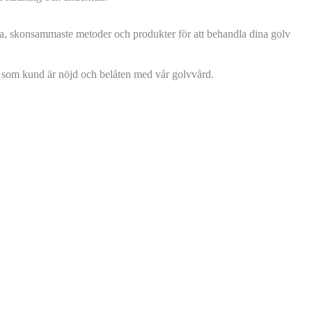
a, skonsammaste metoder och produkter för att behandla dina golv
 du som kund är nöjd och belåten med vår golvvård.