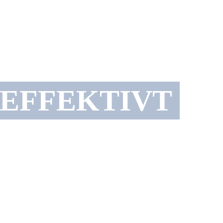
EFFEKTIVT