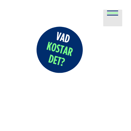
Huvud