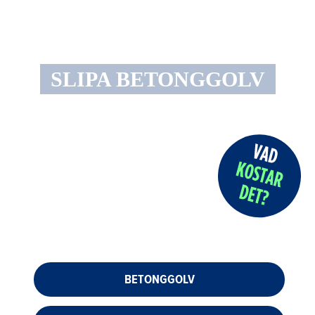
SLIPA BETONGGOLV
BETONGGOLV