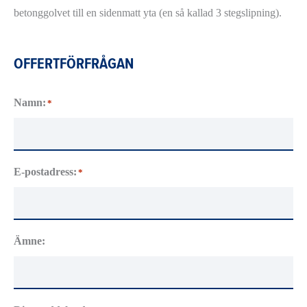
betonggolvet till en sidenmatt yta (en så kallad 3 stegslipning).
OFFERTFÖRFRÅGAN
Namn:
*
E-postadress:
*
Ämne: