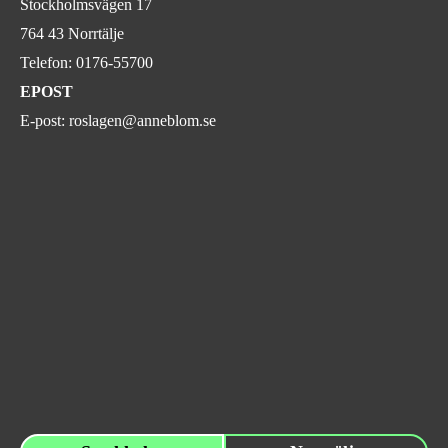
Stockholmsvägen 17
764 43 Norrtälje
Telefon:
0176-55700
EPOST
E-post:
roslagen@anneblom.se