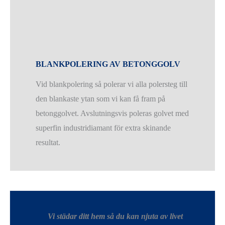
BLANKPOLERING AV BETONGGOLV
Vid blankpolering så polerar vi alla polersteg till
den blankaste ytan som vi kan få fram på
betonggolvet. Avslutningsvis poleras golvet med
superfin industridiamant för extra skinande
resultat.
Vi städar ditt hem så du kan njuta av livet