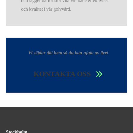
och lägger därför stor vikt vid både effektivitet
och kvalitet i vår golvvård.
Vi städar ditt hem så du kan njuta av livet
KONTAKTA OSS
Stockholm