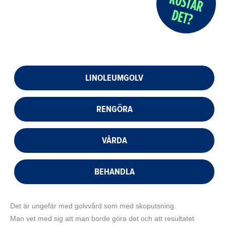
LINOLEUMGOLV
RENGÖRA
VÅRDA
BEHANDLA
Det är ungefär med golvvård som med skoputsning.
Man vet med sig att man borde göra det och att resultatet