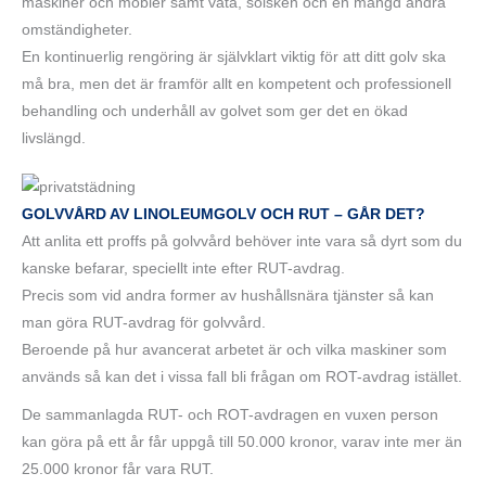
maskiner och möbler samt väta, solsken och en mängd andra
omständigheter.
En kontinuerlig rengöring är självklart viktig för att ditt golv ska
må bra, men det är framför allt en kompetent och professionell
behandling och underhåll av golvet som ger det en ökad
livslängd.
GOLVVÅRD AV LINOLEUMGOLV OCH RUT – GÅR DET?
Att anlita ett proffs på golvvård behöver inte vara så dyrt som du
kanske befarar, speciellt inte efter RUT-avdrag.
Precis som vid andra former av hushållsnära tjänster så kan
man göra RUT-avdrag för golvvård.
Beroende på hur avancerat arbetet är och vilka maskiner som
används så kan det i vissa fall bli frågan om ROT-avdrag istället.
De sammanlagda RUT- och ROT-avdragen en vuxen person
kan göra på ett år får uppgå till 50.000 kronor, varav inte mer än
25.000 kronor får vara RUT.