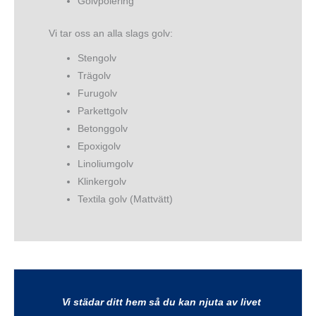
Golvpolering
Vi tar oss an alla slags golv:
Stengolv
Trägolv
Furugolv
Parkettgolv
Betonggolv
Epoxigolv
Linoliumgolv
Klinkergolv
Textila golv (Mattvätt)
Vi städar ditt hem så du kan njuta av livet