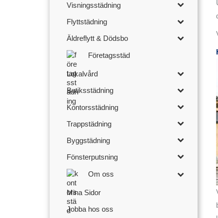
Visningsstädning
Flyttstädning
Äldreflytt & Dödsbo
Företagsstäd
Lokalvård
Butiksstädning
Kontorsstädning
Trappstädning
Byggstädning
Fönsterputsning
Om oss
Mina Sidor
Jobba hos oss