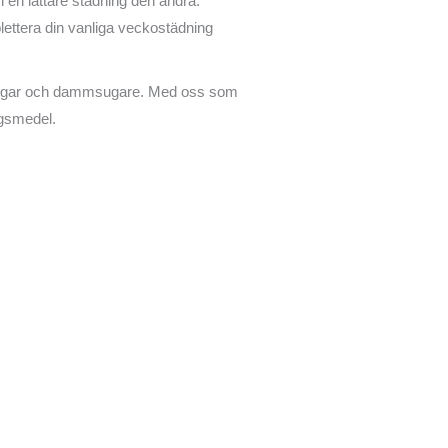
en lättare städning den andra.
lettera din vanliga veckostädning
 stegar och dammsugare. Med oss som
ingsmedel.