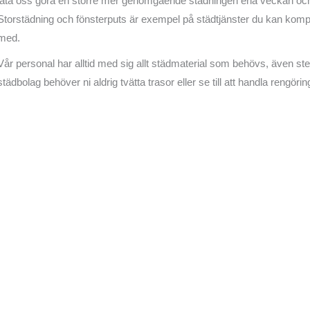
låta oss göra en större mer genomgående städningen ena veckan och 
Storstädning och fönsterputs är exempel på städtjänster du kan komp
med.
Vår personal har alltid med sig allt städmaterial som behövs, även
städbolag behöver ni aldrig tvätta trasor eller se till att handla rengör