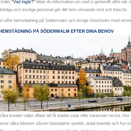
Under
“Vad ingår?”
hittar du information om vad vi generellt utför nä
duktiga och trevliga personal gör ditt hem skinande rent och fräscht.
Vi utför hemstädning på Södermalm och övriga Stockholm med omne
HEMSTÄDNING PÅ SÖDERMALM EFTER DINA BEHOV
Våra kunder väljer oftast att få städat varje eller varannan vecka. Hur
beror olika faktorer såsom bostadens storlek, antal boende och hur 