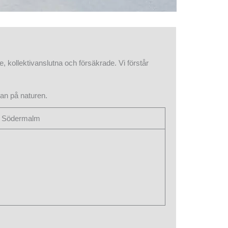
e, kollektivanslutna och försäkrade. Vi förstår
an på naturen.
på Södermalm