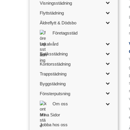
Visningsstädning
Flyttstädning
Äldreflytt & Dödsbo
Företagsstäd
Lokalvård
Butiksstädning
Kontorsstädning
Trappstädning
Byggstädning
Fönsterputsning
Om oss
Mina Sidor
Jobba hos oss