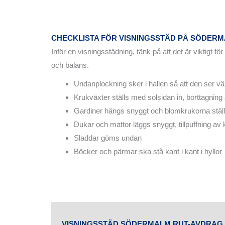
CHECKLISTA FÖR VISNINGSSTÄD PÅ SÖDER
Inför en visningsstädning, tänk på att det är viktigt f
och balans.
Undanplockning sker i hallen så att den ser 
Krukväxter ställs med solsidan in, borttagning
Gardiner hängs snyggt och blomkrukorna ställ
Dukar och mattor läggs snyggt, tillpuffning av 
Sladdar göms undan
Böcker och pärmar ska stå kant i kant i hyllor
VISNINGSSTÄD SÖDERMALM RUT-AVDRAG 