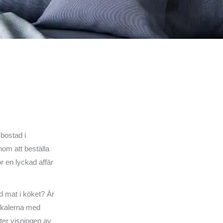
 bostad i
om att beställa
r en lyckad affär
od mat i köket? Är
lokalerna med
ter visningen av