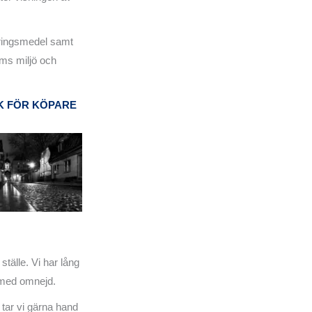
ringsmedel samt
ms miljö och
K FÖR KÖPARE
ställe. Vi har lång
 med omnejd.
å tar vi gärna hand