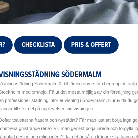
R?
CHECKLISTA
PRIS & OFFERT
VISNINGSSTÄDNING SÖDERMALM
Visningsstädning Södermalm är till för dig som står i begrepp att sälja
Stockholm med omnejd. Få ut det mesta möjliga av din försäljning gen
en professionell städning inför er visning i Södermalm. Huruvida du gö
hänger till stor del på upplevelsen vid visningen.
Doftar toaletterna fräscht och nystädat? Får man lust att börja laga g
fönstrena gnistrande rena? Vill man genast börja inreda och förgylla 
färgglad design och roliga idéer? Ja, det är så en köpare ska känna ef