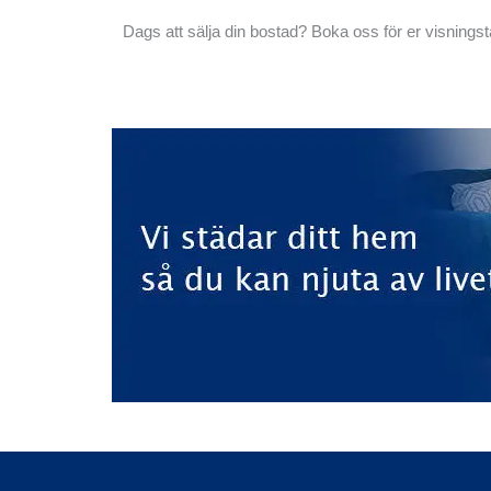
Dags att sälja din bostad? Boka oss för er visning