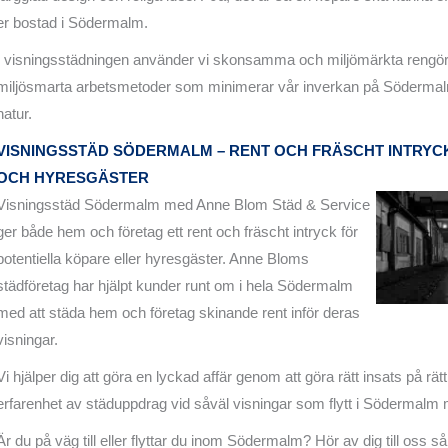
er bostad i Södermalm.
I visningsstädningen använder vi skonsamma och miljömärkta rengö
miljösmarta arbetsmetoder som minimerar vår inverkan på Södermal
natur.
VISNINGSSTÄD SÖDERMALM – RENT OCH FRÄSCHT INTRYC
OCH HYRESGÄSTER
Visningsstäd Södermalm med Anne Blom Städ & Service
ger både hem och företag ett rent och fräscht intryck för
potentiella köpare eller hyresgäster. Anne Bloms
städföretag har hjälpt kunder runt om i hela Södermalm
med att städa hem och företag skinande rent inför deras
visningar.
Vi hjälper dig att göra en lyckad affär genom att göra rätt insats på rätt 
erfarenhet av städuppdrag vid såväl visningar som flytt i Södermalm
Är du på väg till eller flyttar du inom Södermalm? Hör av dig till oss s