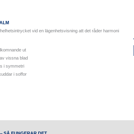
MALM
ör helhetsintrycket vid en lägenhetsvisning att det råder harmoni
välkomnande ut
 av vissna blad
s i symmetri
kuddar i soffor
– SÅ FUNGERAR DET