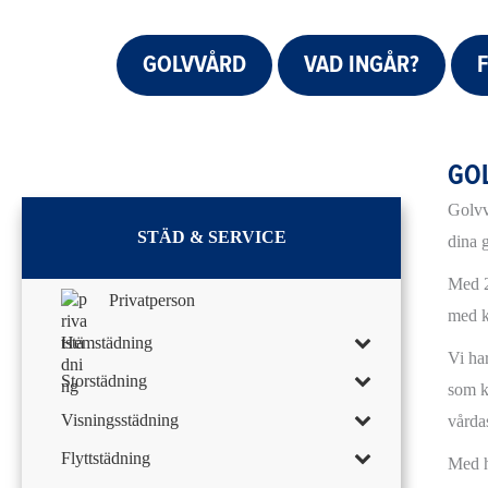
GOLVVÅRD
VAD INGÅR?
GO
Golvv
STÄD & SERVICE
dina 
Med 2
Privatperson
med k
Hemstädning
Vi ha
Storstädning
som kr
Visningsstädning
vårdas
Flyttstädning
Med h