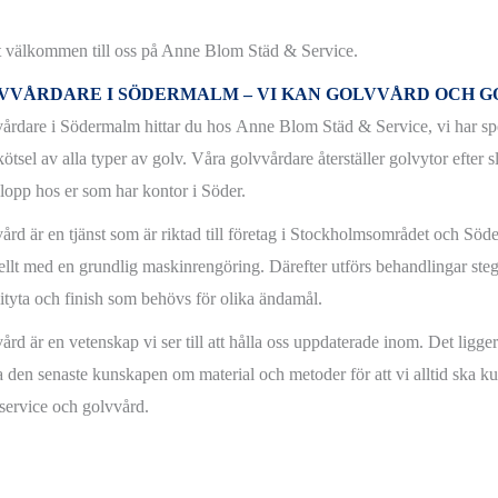
 välkommen till oss på Anne Blom Städ & Service.
VVÅRDARE I SÖDERMALM – VI KAN GOLVVÅRD OCH G
årdare i Södermalm hittar du hos Anne Blom Städ & Service, vi har sp
ötsel av alla typer av golv. Våra golvvårdare återställer golvytor efter s
 lopp hos er som har kontor i Söder.
ård är en tjänst som är riktad till företag i Stockholmsområdet och Söd
llt med en grundlig maskinrengöring. Därefter utförs behandlingar steg fö
lityta och finish som behövs för olika ändamål.
rd är en vetenskap vi ser till att hålla oss uppdaterade inom. Det ligger i 
a den senaste kunskapen om material och metoder för att vi alltid ska 
 service och golvvård.