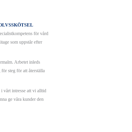
OLVSSKÖTSEL
ecialistkompetens för vård
litage som uppstår efter
ermalm. Arbetet inleds
r steg för att återställa
vårt intresse att vi alltid
kunna ge våra kunder den