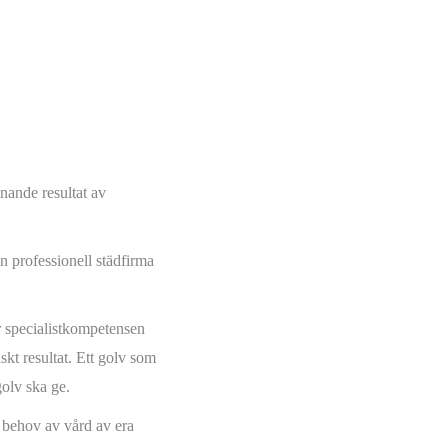
ande resultat av
n professionell städfirma
.
r specialistkompetensen
skt resultat. Ett golv som
golv ska ge.
i behov av vård av era