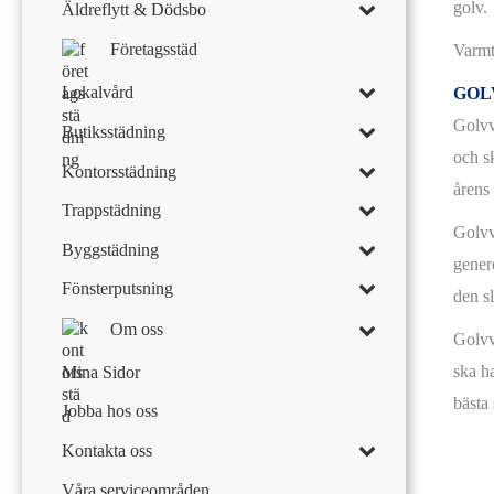
golv.
Äldreflytt & Dödsbo
Företagsstäd
Varmt
Lokalvård
GOL
Golvv
Butiksstädning
och sk
Kontorsstädning
årens
Trappstädning
Golvv
Byggstädning
genere
Fönsterputsning
den s
Om oss
Golvvå
ska h
Mina Sidor
bästa
Jobba hos oss
Kontakta oss
Våra serviceområden