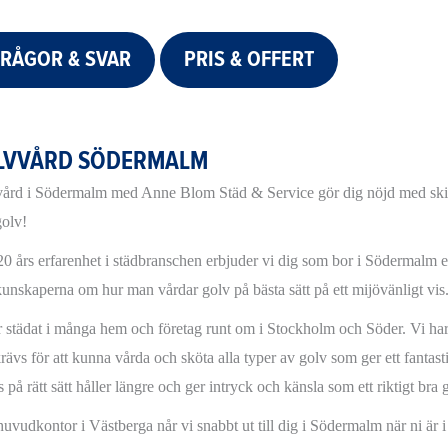
FRÅGOR & SVAR
PRIS & OFFERT
LVVÅRD SÖDERMALM
ård i Södermalm med Anne Blom Städ & Service gör dig nöjd med skin
golv!
0 års erfarenhet i städbranschen erbjuder vi dig som bor i Södermalm e
unskaperna om hur man vårdar golv på bästa sätt på ett mijövänligt vis
r städat i många hem och företag runt om i Stockholm och Söder. Vi ha
ävs för att kunna vårda och sköta alla typer av golv som ger ett fantasti
 på rätt sätt håller längre och ger intryck och känsla som ett riktigt bra 
uvudkontor i Västberga når vi snabbt ut till dig i Södermalm när ni är 