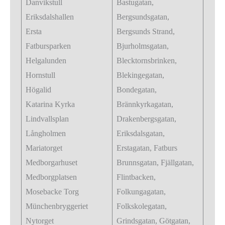
Danvikstull
Bastugatan,
Eriksdalshallen
Bergsundsgatan,
Ersta
Bergsunds Strand,
Fatbursparken
Bjurholmsgatan,
Helgalunden
Blecktornsbrinken,
Hornstull
Blekingegatan,
Högalid
Bondegatan,
Katarina Kyrka
Brännkyrkagatan,
Lindvallsplan
Drakenbergsgatan,
Långholmen‎
Eriksdalsgatan,
Mariatorget
Erstagatan, Fatburs
Medborgarhuset
Brunnsgatan, Fjällgatan,
Medborgplatsen
Flintbacken,
Mosebacke Torg
Folkungagatan,
Münchenbryggeriet
Folkskolegatan,
Nytorget
Grindsgatan, Götgatan,