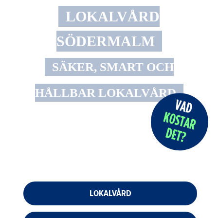
LOKALVÅRD
SÖDERMALM
SÄKER, SMART OCH
HÅLLBAR LOKALVÅRD
LOKALVÅRD