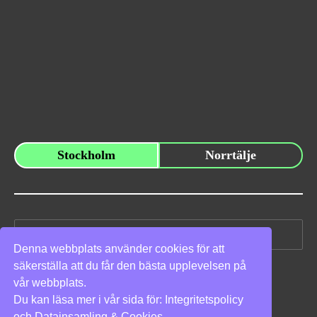
Stockholm
Norrtälje
Sök
efter:
Denna webbplats använder cookies för att
säkerställa att du får den bästa upplevelsen på
Vi stöder
vår webbplats.
Du kan läsa mer i vår sida för:
Integritetspolicy
och
Datainsamling & Cookies