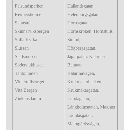
Pålsundsparken
Hallandsgatan,
Reimersholme
Helenborgsgatan,
Skanstull
Hornsgatan,
Skinnarviksbergen
Hornskroken, Hornstulls
Sofia Kyrka
Strand,
Slussen
Högbergsgatan,
Stadsmuseet
Jägargatan, Katarina
Södersjukhuset
Bangata,
Tantolunden
Katarinavägen,
Vintertullstorget
Krukmakarbacken,
Vita Bergen
Krukmakargatan,
Zinkensdamm
Lundagatan,
Långholmsgatan, Magnus
Ladulåsgatan,
Malmgårdsvägen,