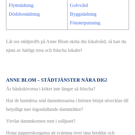
Flyttstädning
Golvvård
Dödsbostädning
Byggstädning
Fönsterputsning
Låt oss städproffs på Anne Blom sköta din lokalvård, så kan du
njuta av härligt rena och fräscha lokaler!
ANNE BLOM – STÄDTJÄNSTER NÄRA DIG!
Är bänkskivorna i köket inte längre så fräscha?
Har de harmlösa små dammtussarna i hörnen börjat utvecklas till
betydligt mer iögonfallande dammråttor?
Virvlar dammkornen runt i solljuset?
Hotar papperskorgarna att svämma över sina breddar och