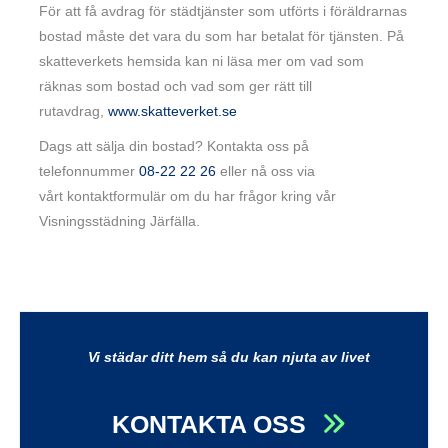
För att få avdrag för städtjänster som utförts i föräldrarnas
bostad måste det vara du som har betalat för tjänsten. På
skatteverkets hemsida kan ni läsa mer om vad som
räknas som bostad och vad som ger rätt till
rutavdrag,
www.skatteverket.se
Dags att sälja din bostad? Kontakta oss på
telefonnummer
08-22 22 26
eller nå oss via
vårt kontaktformulär om du har frågor kring vår
Visningsstädning Järfälla.
Vi städar ditt hem så du kan njuta av livet
KONTAKTA OSS