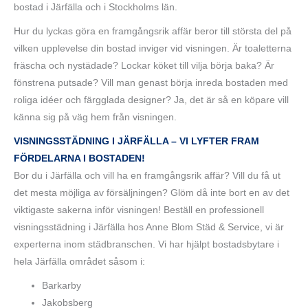
bostad i Järfälla och i Stockholms län.
Hur du lyckas göra en framgångsrik affär beror till största del på
vilken upplevelse din bostad inviger vid visningen. Är toaletterna
fräscha och nystädade? Lockar köket till vilja börja baka? Är
fönstrena putsade? Vill man genast börja inreda bostaden med
roliga idéer och färgglada designer? Ja, det är så en köpare vill
känna sig på väg hem från visningen.
VISNINGSSTÄDNING I JÄRFÄLLA – VI LYFTER FRAM
FÖRDELARNA I BOSTADEN!
Bor du i Järfälla och vill ha en framgångsrik affär? Vill du få ut
det mesta möjliga av försäljningen? Glöm då inte bort en av det
viktigaste sakerna inför visningen! Beställ en professionell
visningsstädning i Järfälla hos Anne Blom Städ & Service, vi är
experterna inom städbranschen. Vi har hjälpt bostadsbytare i
hela Järfälla området såsom i:
Barkarby
Jakobsberg