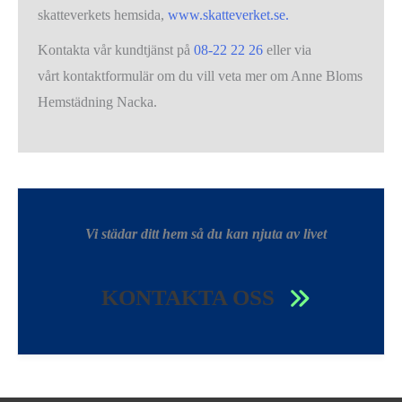
skatteverkets hemsida,
www.skatteverket.se.
Kontakta vår kundtjänst på
08-22 22 26
eller via
vårt kontaktformulär om du vill veta mer om Anne Bloms
Hemstädning Nacka.
Vi städar ditt hem så du kan njuta av livet
KONTAKTA OSS