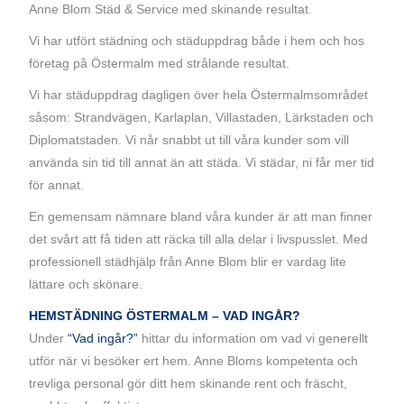
Anne Blom Städ & Service med skinande resultat.
Vi har utfört städning och städuppdrag både i hem och hos
företag på Östermalm med strålande resultat.
Vi har städuppdrag dagligen över hela Östermalmsområdet
såsom: Strandvägen, Karlaplan, Villastaden, Lärkstaden och
Diplomatstaden. Vi når snabbt ut till våra kunder som vill
använda sin tid till annat än att städa. Vi städar, ni får mer tid
för annat.
En gemensam nämnare bland våra kunder är att man finner
det svårt att få tiden att räcka till alla delar i livspusslet. Med
professionell städhjälp från Anne Blom blir er vardag lite
lättare och skönare.
HEMSTÄDNING ÖSTERMALM – VAD INGÅR?
Under
“Vad ingår?”
hittar du information om vad vi generellt
utför när vi besöker ert hem. Anne Bloms kompetenta och
trevliga personal gör ditt hem skinande rent och fräscht,