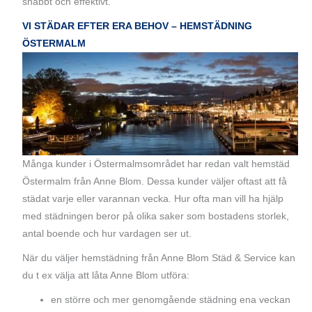
snabbt och effektivt.
VI STÄDAR EFTER ERA BEHOV – HEMSTÄDNING
ÖSTERMALM
Många kunder i Östermalmsområdet har redan valt hemstäd
Östermalm från Anne Blom. Dessa kunder väljer oftast att få
städat varje eller varannan vecka. Hur ofta man vill ha hjälp
med städningen beror på olika saker som bostadens storlek,
antal boende och hur vardagen ser ut.
När du väljer hemstädning från Anne Blom Städ & Service kan
du t ex välja att låta Anne Blom utföra:
en större och mer genomgående städning ena veckan