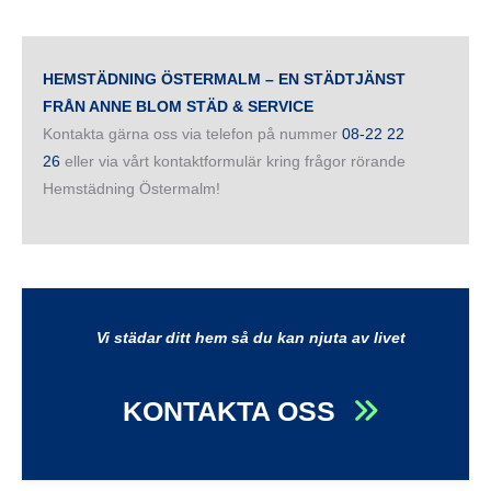
HEMSTÄDNING ÖSTERMALM – EN STÄDTJÄNST
FRÅN ANNE BLOM STÄD & SERVICE
Kontakta gärna oss via telefon på nummer
08-22 22
26
eller via vårt kontaktformulär kring frågor rörande
Hemstädning Östermalm!
Vi städar ditt hem så du kan njuta av livet
KONTAKTA OSS