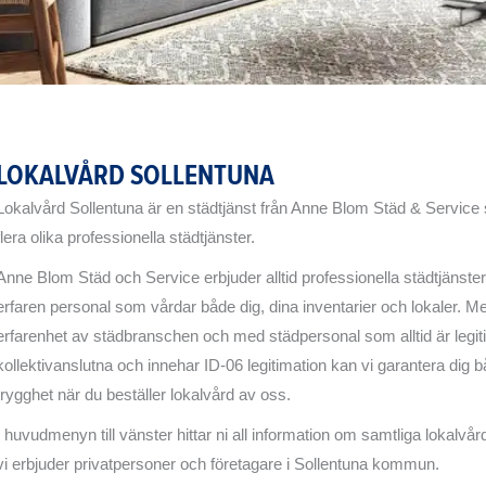
LOKALVÅRD SOLLENTUNA
Lokalvård Sollentuna är en städtjänst från Anne Blom Städ & Service
flera olika professionella städtjänster.
Anne Blom Städ och Service erbjuder alltid professionella städtjänst
erfaren personal som vårdar både dig, dina inventarier och lokaler. M
erfarenhet av städbranschen och med städpersonal som alltid är legi
kollektivanslutna och innehar ID-06 legitimation kan vi garantera dig b
trygghet när du beställer lokalvård av oss.
I huvudmenyn till vänster hittar ni all information om samtliga lokalvår
vi erbjuder privatpersoner och företagare i Sollentuna kommun.