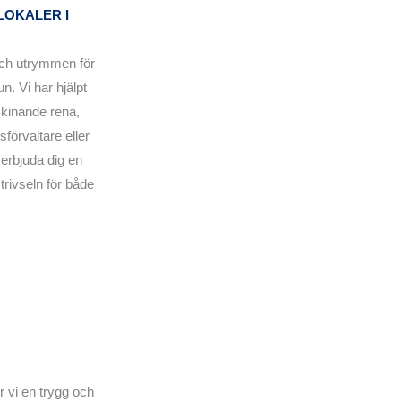
LOKALER I
 och utrymmen för
. Vi har hjälpt
skinande rena,
förvaltare eller
 erbjuda dig en
trivseln för både
r vi en trygg och