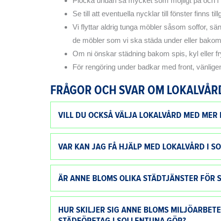
Plocka undan så mycket som möjligt på och i h
Se till att eventuella nycklar till fönster finns
Vi flyttar aldrig tunga möbler såsom soffor, sän
de möbler som vi ska städa under eller bakom
Om ni önskar städning bakom spis, kyl eller fr
För rengöring under badkar med front, vänlige
FRÅGOR OCH SVAR OM LOKALVÅR
VILL DU OCKSÅ VÄLJA LOKALVÅRD MED MER
VAR KAN JAG FÅ HJÄLP MED LOKALVÅRD I S
ÄR ANNE BLOMS OLIKA STÄDTJÄNSTER FÖR
HUR SKILJER SIG ANNE BLOMS MILJÖARBET
STÄDFÖRETAG I SOLLENTUNA GÖR?