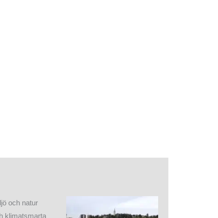
jö och natur
ch klimatsmarta