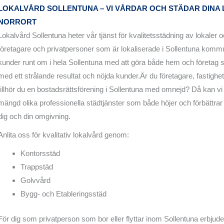
LOKALVÅRD SOLLENTUNA – VI VÅRDAR OCH STÄDAR DINA 
NORRORT
Lokalvård Sollentuna heter vår tjänst för kvalitetsstädning av lokaler
företagare och privatpersoner som är lokaliserade i Sollentuna kommun
kunder runt om i hela Sollentuna med att göra både hem och företag 
med ett strålande resultat och nöjda kunder.Är du företagare, fastighets
tillhör du en bostadsrättsförening i Sollentuna med omnejd? Då kan vi
mängd olika professionella städtjänster som både höjer och förbättrar 
dig och din omgivning.
Anlita oss för kvalitativ lokalvård genom:
Kontorsstäd
Trappstäd
Golvvård
Bygg- och Etableringsstäd
För dig som privatperson som bor eller flyttar inom Sollentuna erbjude