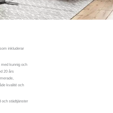
 som inkluderar
er med kunnig och
ed 20 års
timerade,
åde kvalité och
d och städtjänster