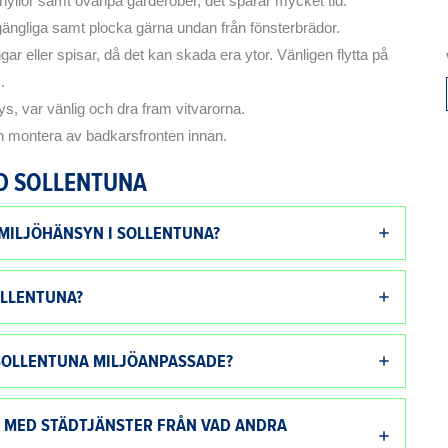
yllor samt ovanpå garderober, det sparar mycket tid.
 tillgängliga samt plocka gärna undan från fönsterbrädor.
gar eller spisar, då det kan skada era ytor. Vänligen flytta på
.
ys, var vänlig och dra fram vitvarorna.
n montera av badkarsfronten innan.
D SOLLENTUNA
 MILJÖHÄNSYN I SOLLENTUNA?
OLLENTUNA?
 SOLLENTUNA MILJÖANPASSADE?
E MED STÄDTJÄNSTER FRÅN VAD ANDRA