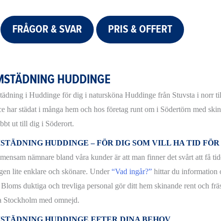
FRÅGOR & SVAR
PRIS & OFFERT
MSTÄDNING HUDDINGE
ädning i Huddinge för dig i natursköna Huddinge från Stuvsta i norr t
ce har städat i många hem och hos företag runt om i Södertörn med ski
bbt ut till dig i Söderort.
STÄDNING HUDDINGE – FÖR DIG SOM VILL HA TID FÖ
mensam nämnare bland våra kunder är att man finner det svårt att få tiden
gen lite enklare och skönare. Under
“Vad ingår?”
hittar du information 
Bloms duktiga och trevliga personal gör ditt hem skinande rent och frä
a Stockholm med omnejd.
STÄDNING HUDDINGE EFTER DINA BEHOV