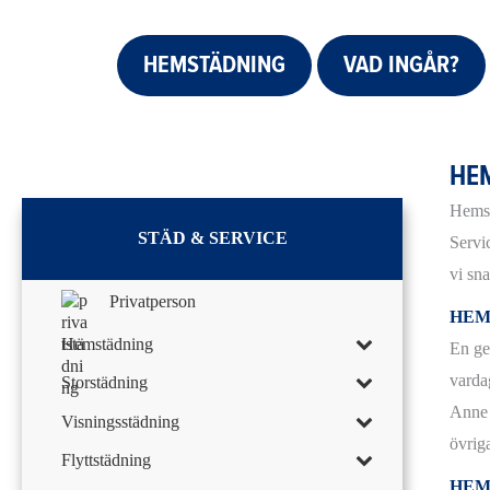
HEMSTÄDNING
VAD INGÅR?
HE
Hemst
STÄD & SERVICE
Servi
vi sna
Privatperson
HEM
Hemstädning
En ge
varda
Storstädning
Anne 
Visningsstädning
övrig
Flyttstädning
HEM