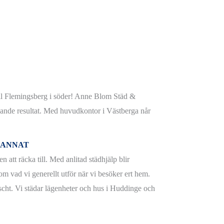
ill Flemingsberg i söder! Anne Blom Städ &
nande resultat. Med huvudkontor i Västberga når
R ANNAT
 att räcka till. Med anlitad städhjälp blir
om vad vi generellt utför när vi besöker ert hem.
scht. Vi städar lägenheter och hus i Huddinge och