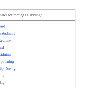
nster för företag i Huddinge
ård
sstädning
tädning
ård
tädning
rputsning
älp företag
rma
lag