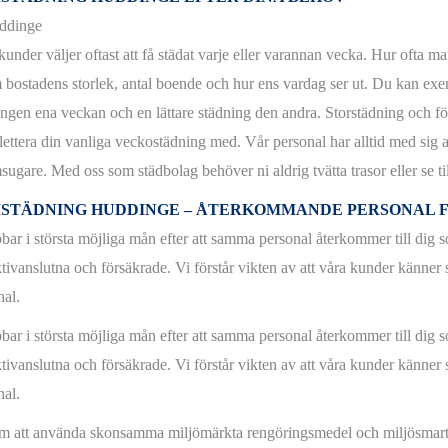
under väljer oftast att få städat varje eller varannan vecka. Hur ofta ma
 bostadens storlek, antal boende och hur ens vardag ser ut. Du kan ex
ingen ena veckan och en lättare städning den andra. Storstädning och fö
ettera din vanliga veckostädning med. Vår personal har alltid med sig a
ugare. Med oss som städbolag behöver ni aldrig tvätta trasor eller se ti
STÄDNING HUDDINGE – ÅTERKOMMANDE PERSONAL F
bbar i största möjliga mån efter att samma personal återkommer till dig s
tivanslutna och försäkrade. Vi förstår vikten av att våra kunder känner s
nal.
bbar i största möjliga mån efter att samma personal återkommer till dig s
tivanslutna och försäkrade. Vi förstår vikten av att våra kunder känner s
nal.
 att använda skonsamma miljömärkta rengöringsmedel och miljösmarta