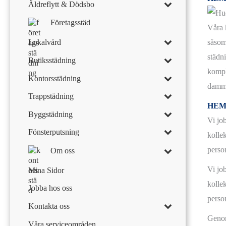
Äldreflytt & Dödsbo
Företagsstäd
Våra k
Lokalvård
såsom
städn
Butiksstädning
kompl
Kontorsstädning
damms
Trappstädning
HEM
Byggstädning
Vi jo
Fönsterputsning
kollek
perso
Om oss
Vi jo
Mina Sidor
kollek
Jobba hos oss
perso
Kontakta oss
Genom
Våra serviceområden