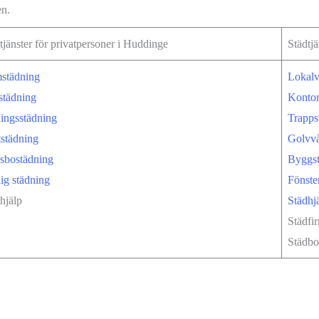
en.
tjänster för privatpersoner i Huddinge
Städtjä
städning
Lokalv
städning
Kontor
ingsstädning
Trapps
tstädning
Golvv
sbostädning
Byggs
ig städning
Fönste
hjälp
Städhj
Städfi
Städbo