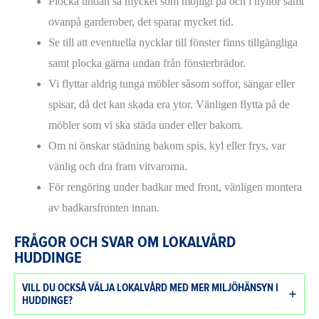
Plocka undan så mycket som möjligt på och i hyllor samt
ovanpå garderober, det sparar mycket tid.
Se till att eventuella nycklar till fönster finns tillgängliga
samt plocka gärna undan från fönsterbrädor.
Vi flyttar aldrig tunga möbler såsom soffor, sängar eller
spisar, då det kan skada era ytor. Vänligen flytta på de
möbler som vi ska städa under eller bakom.
Om ni önskar städning bakom spis, kyl eller frys, var
vänlig och dra fram vitvarorna.
För rengöring under badkar med front, vänligen montera
av badkarsfronten innan.
FRÅGOR OCH SVAR OM LOKALVÅRD
HUDDINGE
VILL DU OCKSÅ VÄLJA LOKALVÅRD MED MER MILJÖHÄNSYN I
HUDDINGE?