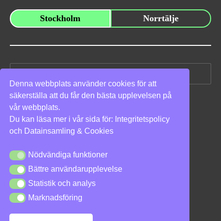
Stockholm
Norrtälje
Sök
efter:
Denna webbplats använder cookies för att
säkerställa att du får den bästa upplevelsen på
Vi stöder
vår webbplats.
Du kan läsa mer i vår sida för:
Integritetspolicy
och
Datainsamling & Cookies
Nödvändiga funktioner
Nödvändiga funktioner
Bättre användarupplevelse
Bättre användarupplevelse
Integritetspolicy
|
Cookies
Statistik och analys
Statistik och analys
Marknadsföring
Marknadsföring