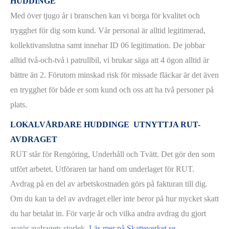
HUDDINGE
Med över tjugo år i branschen kan vi borga för kvalitet och
trygghet för dig som kund. Vår personal är alltid legitimerad,
kollektivanslutna samt innehar ID 06 legitimation. De jobbar
alltid två-och-två i patrullbil, vi brukar säga att 4 ögon alltid är
bättre än 2. Förutom minskad risk för missade fläckar är det även
en trygghet för både er som kund och oss att ha två personer på
plats.
LOKALVÅRDARE HUDDINGE UTNYTTJA RUT-
AVDRAGET
RUT står för Rengöring, Underhåll och Tvätt. Det gör den som
utfört arbetet. Utföraren tar hand om underlaget för RUT.
Avdrag på en del av arbetskostnaden görs på fakturan till dig.
Om du kan ta del av avdraget eller inte beror på hur mycket skatt
du har betalat in. För varje år och vilka andra avdrag du gjort
avgör avdragets storlek.
Läs mer på Skatteverket.se