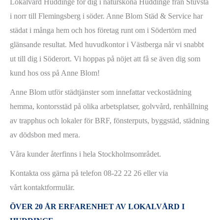
Lokalvård Huddinge för dig i natursköna Huddinge från Stuvsta
i norr till Flemingsberg i söder. Anne Blom Städ & Service har
städat i många hem och hos företag runt om i Södertörn med
glänsande resultat. Med huvudkontor i Västberga når vi snabbt
ut till dig i Söderort. Vi hoppas på nöjet att få se även dig som
kund hos oss på Anne Blom!
Anne Blom utför städtjänster som innefattar veckostädning
hemma, kontorsstäd på olika arbetsplatser, golvvård, renhållning
av trapphus och lokaler för BRF, fönsterputs, byggstäd, städning
av dödsbon med mera.
Våra kunder återfinns i hela Stockholmsområdet.
Kontakta oss gärna på telefon 08-22 22 26 eller via
vårt kontaktformulär.
ÖVER 20 ÅR ERFARENHET AV LOKALVÅRD I